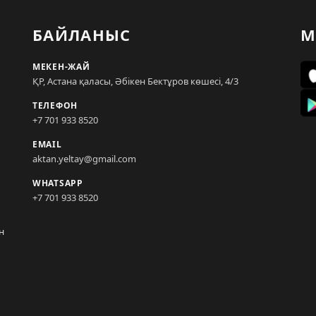
БАЙЛАНЫС
М
МЕКЕН-ЖАЙ
ҚР, Астана қаласы, Әбікен Бектұров көшесі, 4/3
ТЕЛЕФОН
+7 701 933 8520
EMAIL
aktan.yeltay@gmail.com
WHATSAPP
+7 701 933 8520
н