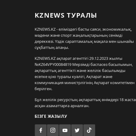
KZNEWS ТУРАЛЫ
KZNEWS.KZ - еліміздегі басты саяси, экономикалық,
мәдени және спорт жаңалықтарының сенімді
дереккөзі. Үздік сараптамалық мақала мен шынайы
сұқбаттың алаңы.
KZNEWS.KZ ақпарат агенттігі 29.12.2023 жылғы
№KZ64VPY00084819 Мерзімді баспасөз басылымын,
ақпараттық агенттікті және желілік басылымды
есепке қою туралы куәлігі, Ақпарат және
коммуникация министрлігінің Ақпарат комитетімен
берілген.
Бұл желілік ресурстың ақпараттық өнімдері 18 жаста
асқан азаматтарға арналған.
БІЗГЕ ЖАЗЫЛУ