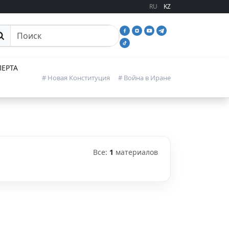
RU
KZ
иск
ЕРТА
# Новая Конституция
# Война в Иране
Все:
1
материалов