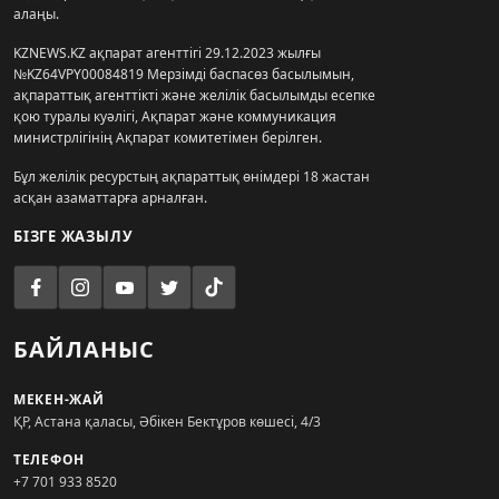
алаңы.
KZNEWS.KZ ақпарат агенттігі 29.12.2023 жылғы
№KZ64VPY00084819 Мерзімді баспасөз басылымын,
ақпараттық агенттікті және желілік басылымды есепке
қою туралы куәлігі, Ақпарат және коммуникация
министрлігінің Ақпарат комитетімен берілген.
Бұл желілік ресурстың ақпараттық өнімдері 18 жастан
асқан азаматтарға арналған.
БІЗГЕ ЖАЗЫЛУ
БАЙЛАНЫС
МЕКЕН-ЖАЙ
ҚР, Астана қаласы, Әбікен Бектұров көшесі, 4/3
ТЕЛЕФОН
+7 701 933 8520