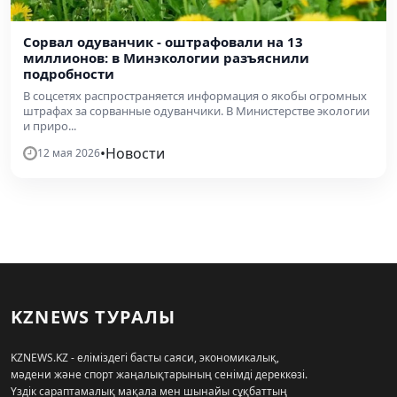
Сорвал одуванчик - оштрафовали на 13
миллионов: в Минэкологии разъяснили
подробности
В соцсетях распространяется информация о якобы огромных
штрафах за сорванные одуванчики. В Министерстве экологии
и приро...
•
Новости
12 мая 2026
KZNEWS ТУРАЛЫ
KZNEWS.KZ - еліміздегі басты саяси, экономикалық,
мәдени және спорт жаңалықтарының сенімді дереккөзі.
Үздік сараптамалық мақала мен шынайы сұқбаттың