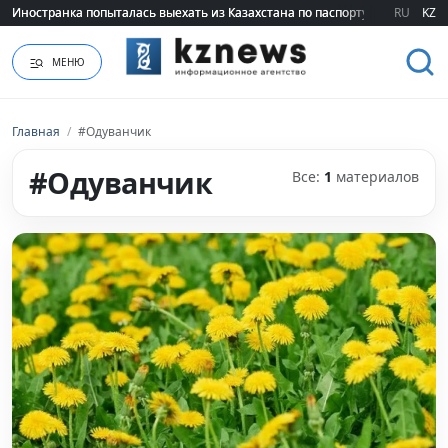
Иностранка попыталась выехать из Казахстана по паспорту сестры
Иностранка попыталась выехать из Казахстана по паспорту сестры
RU
KZ
МЕНЮ
Главная
/
#Одуванчик
#Одуванчик
Все:
1
материалов