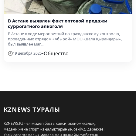
В Астане выявлен факт оптовой продажи
суррогатного алкоголя
В Астане в ходе мероприятий по гражданскому контролю,
проведённых отрядом «Абырой» МОО «Дала Қырандары»,
был выявлен маг...
•
Общество
19 декабря 2025
KZNEWS ТУРАЛЫ
KZNEWS.KZ - еліміздегі басты саяси, экономикалық,
мәдени және спорт жаңалықтарының сенімді дереккөзі.
Үздік сараптамалық мақала мен шынайы сұқбаттың