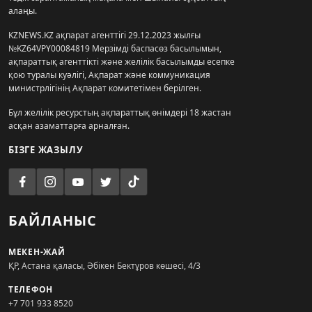
алаңы.
KZNEWS.KZ ақпарат агенттігі 29.12.2023 жылғы
№KZ64VPY00084819 Мерзімді баспасөз басылымын,
ақпараттық агенттікті және желілік басылымды есепке
қою туралы куәлігі, Ақпарат және коммуникация
министрлігінің Ақпарат комитетімен берілген.
Бұл желілік ресурстың ақпараттық өнімдері 18 жастан
асқан азаматтарға арналған.
БІЗГЕ ЖАЗЫЛУ
БАЙЛАНЫС
МЕКЕН-ЖАЙ
ҚР, Астана қаласы, Әбікен Бектұров көшесі, 4/3
ТЕЛЕФОН
+7 701 933 8520