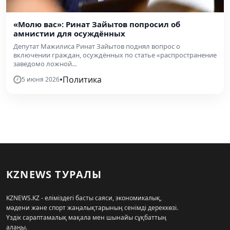
«Молю вас»: Ринат Зайытов попросил об
амнистии для осуждённых
Депутат Мажилиса Ринат Зайытов поднял вопрос о
включении граждан, осуждённых по статье «распространение
заведомо ложной...
•
Политика
5 июня 2026
KZNEWS ТУРАЛЫ
KZNEWS.KZ - еліміздегі басты саяси, экономикалық,
мәдени және спорт жаңалықтарының сенімді дереккөзі.
Үздік сараптамалық мақала мен шынайы сұқбаттың
алаңы.