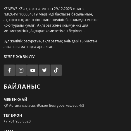
KZNEWS.KZ ақпарат агенттігі 29.12.2023 жылғы
№KZ64VPY00084819 Мерзімді баспасөз басылымын,
ақпараттық агенттікті және желілік басылымды есепке
қою туралы куәлігі, Ақпарат және коммуникация
министрлігінің Ақпарат комитетімен берілген.
Бұл желілік ресурстың ақпараттық өнімдері 18 жастан
асқан азаматтарға арналған.
БІЗГЕ ЖАЗЫЛУ
БАЙЛАНЫС
МЕКЕН-ЖАЙ
ҚР, Астана қаласы, Әбікен Бектұров көшесі, 4/3
ТЕЛЕФОН
+7 701 933 8520