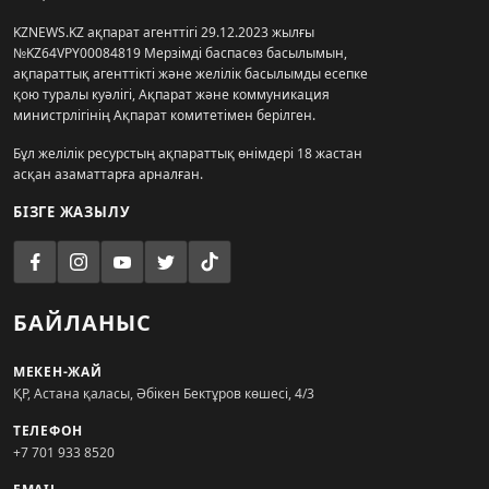
KZNEWS.KZ ақпарат агенттігі 29.12.2023 жылғы
№KZ64VPY00084819 Мерзімді баспасөз басылымын,
ақпараттық агенттікті және желілік басылымды есепке
қою туралы куәлігі, Ақпарат және коммуникация
министрлігінің Ақпарат комитетімен берілген.
Бұл желілік ресурстың ақпараттық өнімдері 18 жастан
асқан азаматтарға арналған.
БІЗГЕ ЖАЗЫЛУ
БАЙЛАНЫС
МЕКЕН-ЖАЙ
ҚР, Астана қаласы, Әбікен Бектұров көшесі, 4/3
ТЕЛЕФОН
+7 701 933 8520