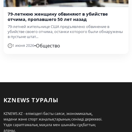
79-летнюю женщину обвиняют в убийстве
отчима, пропавшего 50 лет назад
79-летней жительнице США предъявлено обвинение в
убийстве своего отчима, останки которого были обнаружены
в пустыне штат...
•
Общество
1 июня 2026
KZNEWS ТУРАЛЫ
KZNEWS.KZ - еліміздегі басты саяси, экономикалық,
мәдени және спорт жаңалықтарының сенімді дереккөзі.
Үздік сараптамалық мақала мен шынайы сұқбаттың
алаңы.