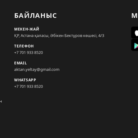
БАЙЛАНЫС
М
МЕКЕН-ЖАЙ
ҚР, Астана қаласы, Әбікен Бектұров көшесі, 4/3
ТЕЛЕФОН
+7 701 933 8520
EMAIL
aktan.yeltay@gmail.com
WHATSAPP
+7 701 933 8520
н