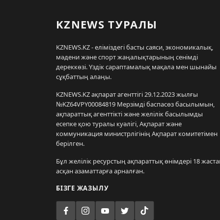
KZNEWS ТУРАЛЫ
KZNEWS.KZ - еліміздегі басты саяси, экономикалық,
мәдени және спорт жаңалықтарының сенімді
дереккөзі. Үздік сараптамалық мақала мен шынайы
сұқбаттың алаңы.
KZNEWS.KZ ақпарат агенттігі 29.12.2023 жылғы
№KZ64VPY00084819 Мерзімді баспасөз басылымын,
ақпараттық агенттікті және желілік басылымды
есепке қою туралы куәлігі, Ақпарат және
коммуникация министрлігінің Ақпарат комитетімен
берілген.
Бұл желілік ресурстың ақпараттық өнімдері 18 жаста
асқан азаматтарға арналған.
БІЗГЕ ЖАЗЫЛУ