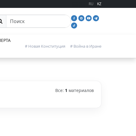
RU
KZ
иск
ЕРТА
# Новая Конституция
# Война в Иране
Все:
1
материалов