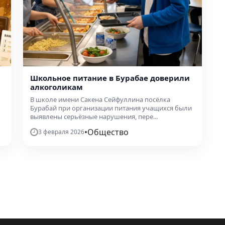
Школьное питание в Бурабае доверили
алкоголикам
В школе имени Сакена Сейфуллина посёлка
Бурабай при организации питания учащихся были
выявлены серьёзные нарушения, пере...
•
Общество
3 февраля 2026