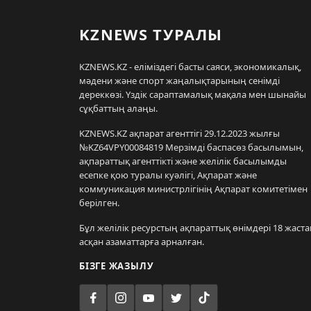
KZNEWS ТУРАЛЫ
KZNEWS.KZ - еліміздегі басты саяси, экономикалық,
мәдени және спорт жаңалықтарының сенімді
дереккөзі. Үздік сараптамалық мақала мен шынайы
сұқбаттың алаңы.
KZNEWS.KZ ақпарат агенттігі 29.12.2023 жылғы
№KZ64VPY00084819 Мерзімді баспасөз басылымын,
ақпараттық агенттікті және желілік басылымды
есепке қою туралы куәлігі, Ақпарат және
коммуникация министрлігінің Ақпарат комитетімен
берілген.
Бұл желілік ресурстың ақпараттық өнімдері 18 жаста
асқан азаматтарға арналған.
БІЗГЕ ЖАЗЫЛУ