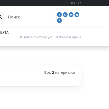
RU
KZ
иск
ЕРТА
# Новая Конституция
# Война в Иране
Все:
2
материалов