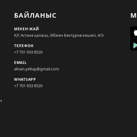
БАЙЛАНЫС
М
МЕКЕН-ЖАЙ
ҚР, Астана қаласы, Әбікен Бектұров көшесі, 4/3
ТЕЛЕФОН
+7 701 933 8520
EMAIL
aktan.yeltay@gmail.com
WHATSAPP
+7 701 933 8520
н