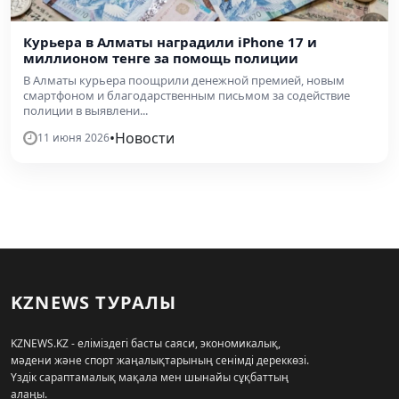
Курьера в Алматы наградили iPhone 17 и
миллионом тенге за помощь полиции
В Алматы курьера поощрили денежной премией, новым
смартфоном и благодарственным письмом за содействие
полиции в выявлени...
•
Новости
11 июня 2026
KZNEWS ТУРАЛЫ
KZNEWS.KZ - еліміздегі басты саяси, экономикалық,
мәдени және спорт жаңалықтарының сенімді дереккөзі.
Үздік сараптамалық мақала мен шынайы сұқбаттың
алаңы.