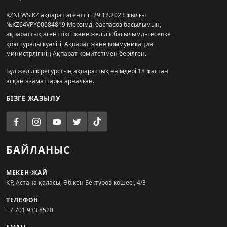
KZNEWS.KZ ақпарат агенттігі 29.12.2023 жылғы
№KZ64VPY00084819 Мерзімді баспасөз басылымын,
ақпараттық агенттікті және желілік басылымды есепке
қою туралы куәлігі, Ақпарат және коммуникация
министрлігінің Ақпарат комитетімен берілген.
Бұл желілік ресурстың ақпараттық өнімдері 18 жастан
асқан азаматтарға арналған.
БІЗГЕ ЖАЗЫЛУ
БАЙЛАНЫС
МЕКЕН-ЖАЙ
ҚР, Астана қаласы, Әбікен Бектұров көшесі, 4/3
ТЕЛЕФОН
+7 701 933 8520