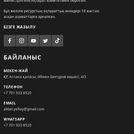
министрлігінің Ақпарат комитетімен берілген.
Бұл желілік ресурстың ақпараттық өнімдері 18 жастан
асқан азаматтарға арналған.
БІЗГЕ ЖАЗЫЛУ
БАЙЛАНЫС
МЕКЕН-ЖАЙ
ҚР, Астана қаласы, Әбікен Бектұров көшесі, 4/3
ТЕЛЕФОН
+7 701 933 8520
EMAIL
aktan.yeltay@gmail.com
WHATSAPP
+7 701 933 8520