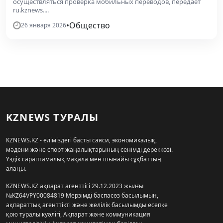
осуществляться проверка мобильных переводов, передает
ru.kznews....
•
Общество
26 января 2026
KZNEWS ТУРАЛЫ
KZNEWS.KZ - еліміздегі басты саяси, экономикалық,
мәдени және спорт жаңалықтарының сенімді дереккөзі.
Үздік сараптамалық мақала мен шынайы сұқбаттың
алаңы.
KZNEWS.KZ ақпарат агенттігі 29.12.2023 жылғы
№KZ64VPY00084819 Мерзімді баспасөз басылымын,
ақпараттық агенттікті және желілік басылымды есепке
қою туралы куәлігі, Ақпарат және коммуникация