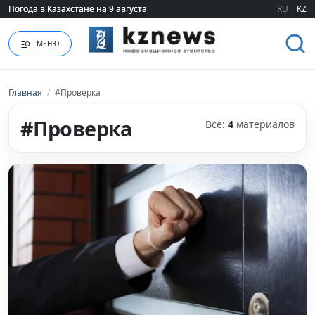
Погода в Казахстане на 9 августа
Погода в Казахстане на 9 августа
RU
KZ
МЕНЮ
Главная
/
#Проверка
#Проверка
Все:
4
материалов