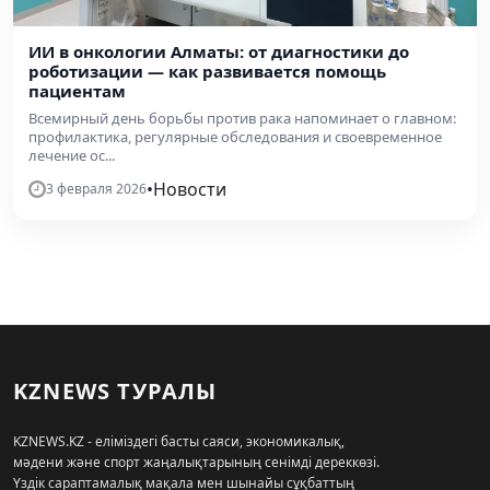
ИИ в онкологии Алматы: от диагностики до
роботизации — как развивается помощь
пациентам
Всемирный день борьбы против рака напоминает о главном:
профилактика, регулярные обследования и своевременное
лечение ос...
•
Новости
3 февраля 2026
KZNEWS ТУРАЛЫ
KZNEWS.KZ - еліміздегі басты саяси, экономикалық,
мәдени және спорт жаңалықтарының сенімді дереккөзі.
Үздік сараптамалық мақала мен шынайы сұқбаттың