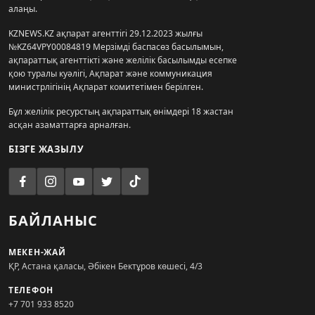
алаңы.
KZNEWS.KZ ақпарат агенттігі 29.12.2023 жылғы
№KZ64VPY00084819 Мерзімді баспасөз басылымын,
ақпараттық агенттікті және желілік басылымды есепке
қою туралы куәлігі, Ақпарат және коммуникация
министрлігінің Ақпарат комитетімен берілген.
Бұл желілік ресурстың ақпараттық өнімдері 18 жастан
асқан азаматтарға арналған.
БІЗГЕ ЖАЗЫЛУ
БАЙЛАНЫС
МЕКЕН-ЖАЙ
ҚР, Астана қаласы, Әбікен Бектұров көшесі, 4/3
ТЕЛЕФОН
+7 701 933 8520