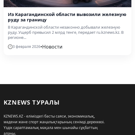
Из Карагандинской области вывозили железную
руду за границу
В Карагандинской области незаконно добывали железную
руду. Ущерб превысил 2 млрд тенге, передает ru.kznews.kz. В
регионе...
•
Новости
3 февраля 2026
KZNEWS ТУРАЛЫ
KZNEWS.KZ - еліміздегі басты саяси, экономикалық,
мәдени және спорт жаңалықтарының сенімді дереккөзі.
Үздік сараптамалық мақала мен шынайы сұқбаттың
алаңы.