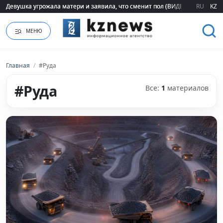
Девушка угрожала матери и заявила, что сменит пол (ВИДЕО)
Девушка угрожала матери и заявила, что сменит пол (ВИДЕО)
RU
KZ
МЕНЮ
Главная
/
#Руда
#Руда
Все:
1
материалов