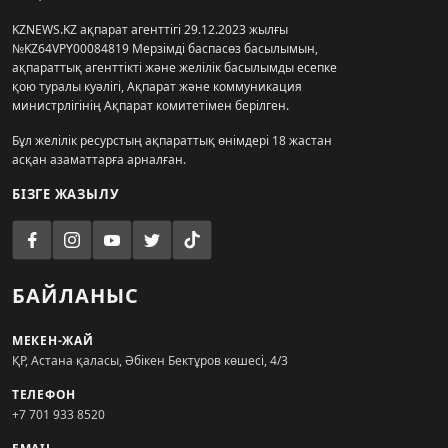
KZNEWS.KZ ақпарат агенттігі 29.12.2023 жылғы
№KZ64VPY00084819 Мерзімді баспасөз басылымын,
ақпараттық агенттікті және желілік басылымды есепке
қою туралы куәлігі, Ақпарат және коммуникация
министрлігінің Ақпарат комитетімен берілген.
Бұл желілік ресурстың ақпараттық өнімдері 18 жастан
асқан азаматтарға арналған.
БІЗГЕ ЖАЗЫЛУ
БАЙЛАНЫС
МЕКЕН-ЖАЙ
ҚР, Астана қаласы, Әбікен Бектұров көшесі, 4/3
ТЕЛЕФОН
+7 701 933 8520