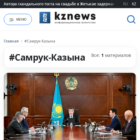
Автора скандального тоста на свадьбе в Жетысае задержали
Автора скандального тоста на свадьбе в Жетысае задержали
RU
KZ
МЕНЮ
Главная
/
#Самрук-Казына
#Самрук-Казына
Все:
1
материалов