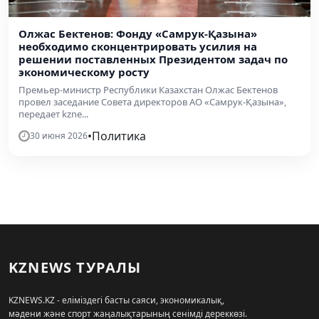
Олжас Бектенов: Фонду «Самрук-Қазына»
необходимо сконцентрировать усилия на
решении поставленных Президентом задач по
экономическому росту
Премьер-министр Республики Казахстан Олжас Бектенов
провел заседание Совета директоров АО «Самрук-Қазына»,
передает kzne...
•
Политика
30 июня 2026
KZNEWS ТУРАЛЫ
KZNEWS.KZ - еліміздегі басты саяси, экономикалық,
мәдени және спорт жаңалықтарының сенімді дереккөзі.