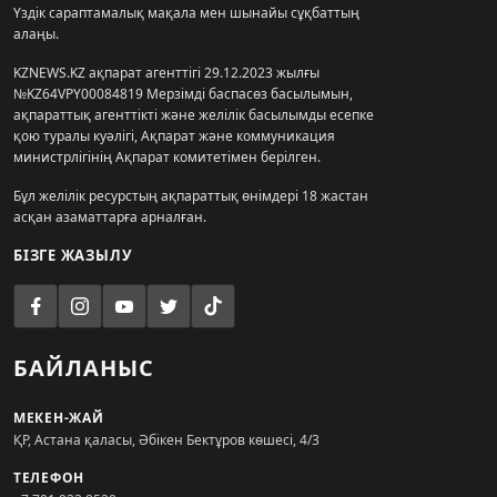
Үздік сараптамалық мақала мен шынайы сұқбаттың
алаңы.
KZNEWS.KZ ақпарат агенттігі 29.12.2023 жылғы
№KZ64VPY00084819 Мерзімді баспасөз басылымын,
ақпараттық агенттікті және желілік басылымды есепке
қою туралы куәлігі, Ақпарат және коммуникация
министрлігінің Ақпарат комитетімен берілген.
Бұл желілік ресурстың ақпараттық өнімдері 18 жастан
асқан азаматтарға арналған.
БІЗГЕ ЖАЗЫЛУ
БАЙЛАНЫС
МЕКЕН-ЖАЙ
ҚР, Астана қаласы, Әбікен Бектұров көшесі, 4/3
ТЕЛЕФОН