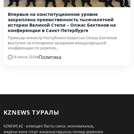
Впервые на конституционном уровне
закреплена преемственность тысячелетней
истории Великой Степи – Олжас Бектенов на
конференции в Санкт-Петербурге
Премьер-министр Республики Казахстан Олжас Бектенов
выступил на пленарном заседании международной
конференции по укрепле...
•
Политика
18 июня 2026
KZNEWS ТУРАЛЫ
KZNEWS.KZ - еліміздегі басты саяси, экономикалық,
мәдени және спорт жаңалықтарының сенімді дереккөзі.