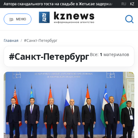
Автора скандального тоста на свадьбе в Жетысае задержали
Автора скандального тоста на свадьбе в Жетысае задержали
RU
KZ
МЕНЮ
Главная
/
#Санкт-Петербург
#Санкт-Петербург
Все:
1
материалов