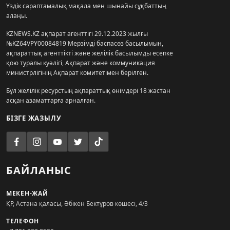
Үздік сараптамалық мақала мен шынайы сұқбаттың
алаңы.
KZNEWS.KZ ақпарат агенттігі 29.12.2023 жылғы
№KZ64VPY00084819 Мерзімді баспасөз басылымын,
ақпараттық агенттікті және желілік басылымды есепке
қою туралы куәлігі, Ақпарат және коммуникация
министрлігінің Ақпарат комитетімен берілген.
Бұл желілік ресурстың ақпараттық өнімдері 18 жастан
асқан азаматтарға арналған.
БІЗГЕ ЖАЗЫЛУ
БАЙЛАНЫС
МЕКЕН-ЖАЙ
ҚР, Астана қаласы, Әбікен Бектұров көшесі, 4/3
ТЕЛЕФОН