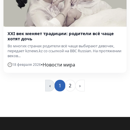
XXI век меняет традиции: родители всё чаще
хотят дочь
Во многих странах родители всё чаще выбирают девочек,
передает kznews.kz со ссылкой на BBC Russian. На протяжении
веков...
•
Новости мира
18 февраля 2026
‹
1
2
›