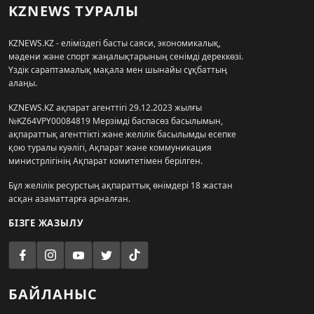
KZNEWS ТУРАЛЫ
KZNEWS.KZ - еліміздегі басты саяси, экономикалық,
мәдени және спорт жаңалықтарының сенімді дереккөзі.
Үздік сараптамалық мақала мен шынайы сұқбаттың
алаңы.
KZNEWS.KZ ақпарат агенттігі 29.12.2023 жылғы
№KZ64VPY00084819 Мерзімді баспасөз басылымын,
ақпараттық агенттікті және желілік басылымды есепке
қою туралы куәлігі, Ақпарат және коммуникация
министрлігінің Ақпарат комитетімен берілген.
Бұл желілік ресурстың ақпараттық өнімдері 18 жастан
асқан азаматтарға арналған.
БІЗГЕ ЖАЗЫЛУ
БАЙЛАНЫС