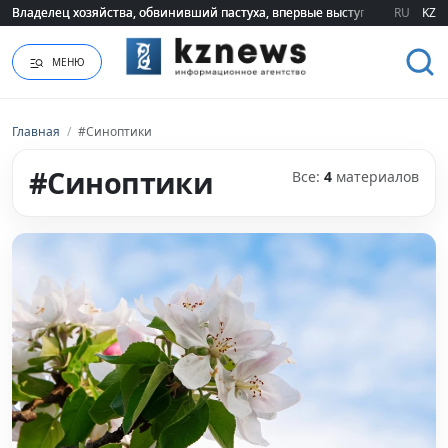
Владелец хозяйства, обвинивший пастуха, впервые выступил публично 
Владелец хозяйства, обвинивший пастуха, впервые выступил публично 
RU
KZ
МЕНЮ
Главная
/
#Синоптики
#Синоптики
Все:
4
материалов