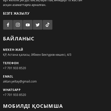
Бұл желілік ресурстың ақпараттық өнімдері 18 жастан
асқан азаматтарға арналған.
БІЗГЕ ЖАЗЫЛУ
БАЙЛАНЫС
МЕКЕН-ЖАЙ
ҚР, Астана қаласы, Әбікен Бектұров көшесі, 4/3
ТЕЛЕФОН
+7 701 933 8520
EMAIL
aktan.yeltay@gmail.com
WHATSAPP
+7 701 933 8520
МОБИЛДІ ҚОСЫМША