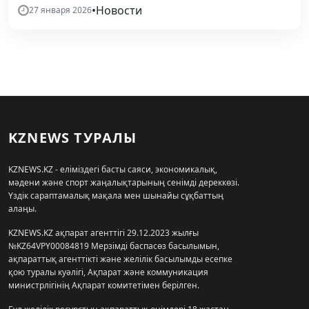
•
Новости
27 января 2026
KZNEWS ТУРАЛЫ
KZNEWS.KZ - еліміздегі басты саяси, экономикалық,
мәдени және спорт жаңалықтарының сенімді дереккөзі.
Үздік сараптамалық мақала мен шынайы сұқбаттың
алаңы.
KZNEWS.KZ ақпарат агенттігі 29.12.2023 жылғы
№KZ64VPY00084819 Мерзімді баспасөз басылымын,
ақпараттық агенттікті және желілік басылымды есепке
қою туралы куәлігі, Ақпарат және коммуникация
министрлігінің Ақпарат комитетімен берілген.