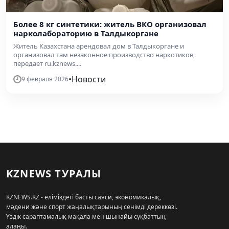
Более 8 кг синтетики: житель ВКО организовал
нарколабораторию в Талдыкоргане
Житель Казахстана арендовал дом в Талдыкоргане и
организовал там незаконное производство наркотиков,
передает ru.kznews....
•
Новости
9 февраля 2026
KZNEWS ТУРАЛЫ
KZNEWS.KZ - еліміздегі басты саяси, экономикалық,
мәдени және спорт жаңалықтарының сенімді дереккөзі.
Үздік сараптамалық мақала мен шынайы сұқбаттың
алаңы.