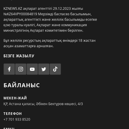
KZNEWS.KZ ақпарат агенттігі 29.12.2023 жылғы
№KZ64VPY00084819 Мерзімді баспасөз басылымын,
ақпараттық агенттікті және желілік басылымды есепке
қою туралы куәлігі, Ақпарат және коммуникация
министрлігінің Ақпарат комитетімен берілген.
Бұл желілік ресурстың ақпараттық өнімдері 18 жастан
асқан азаматтарға арналған.
БІЗГЕ ЖАЗЫЛУ
БАЙЛАНЫС
МЕКЕН-ЖАЙ
ҚР, Астана қаласы, Әбікен Бектұров көшесі, 4/3
ТЕЛЕФОН
+7 701 933 8520