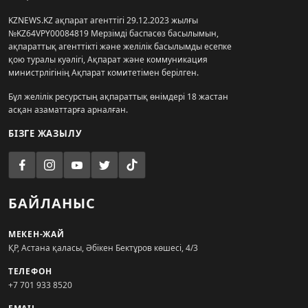
KZNEWS.KZ ақпарат агенттігі 29.12.2023 жылғы
№KZ64VPY00084819 Мерзімді баспасөз басылымын,
ақпараттық агенттікті және желілік басылымды есепке
қою туралы куәлігі, Ақпарат және коммуникация
министрлігінің Ақпарат комитетімен берілген.
Бұл желілік ресурстың ақпараттық өнімдері 18 жастан
асқан азаматтарға арналған.
БІЗГЕ ЖАЗЫЛУ
БАЙЛАНЫС
МЕКЕН-ЖАЙ
ҚР, Астана қаласы, Әбікен Бектұров көшесі, 4/3
ТЕЛЕФОН
+7 701 933 8520