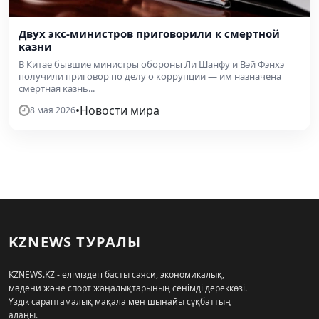
Двух экс-министров приговорили к смертной
казни
В Китае бывшие министры обороны Ли Шанфу и Вэй Фэнхэ
получили приговор по делу о коррупции — им назначена
смертная казнь...
•
Новости мира
8 мая 2026
KZNEWS ТУРАЛЫ
KZNEWS.KZ - еліміздегі басты саяси, экономикалық,
мәдени және спорт жаңалықтарының сенімді дереккөзі.
Үздік сараптамалық мақала мен шынайы сұқбаттың
алаңы.