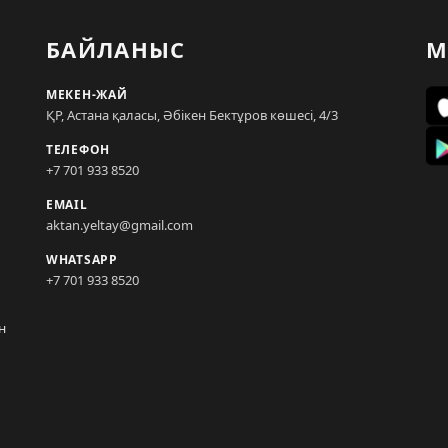
БАЙЛАНЫС
М
МЕКЕН-ЖАЙ
ҚР, Астана қаласы, Әбікен Бектұров көшесі, 4/3
ТЕЛЕФОН
+7 701 933 8520
EMAIL
aktan.yeltay@gmail.com
WHATSAPP
+7 701 933 8520
н