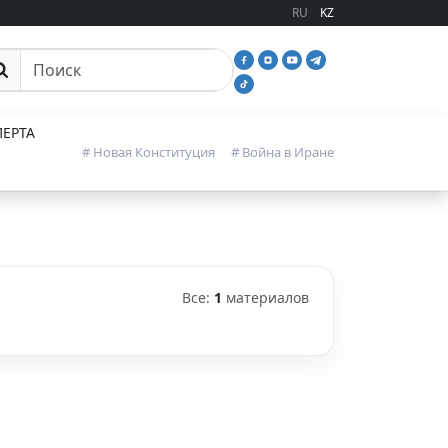
RU
KZ
иск
ЕРТА
# Новая Конституция
# Война в Иране
Все:
1
материалов