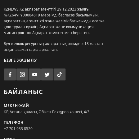
KZNEWS.KZ ақпарат агенттігі 29.12.2023 жылғы
№KZ64VPY00084819 Мерзімді баспасөз басылымын,
ақпараттық агенттікті және желілік басылымды есепке
қою туралы куәлігі, Ақпарат және коммуникация
министрлігінің Ақпарат комитетімен берілген.
Бұл желілік ресурстың ақпараттық өнімдері 18 жастан
асқан азаматтарға арналған.
БІЗГЕ ЖАЗЫЛУ
БАЙЛАНЫС
МЕКЕН-ЖАЙ
ҚР, Астана қаласы, Әбікен Бектұров көшесі, 4/3
ТЕЛЕФОН
+7 701 933 8520