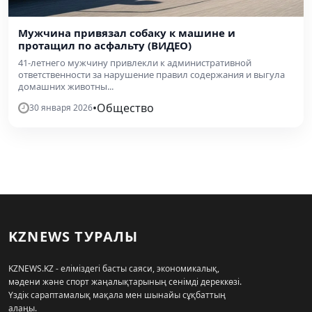
Мужчина привязал собаку к машине и
протащил по асфальту (ВИДЕО)
41-летнего мужчину привлекли к административной
ответственности за нарушение правил содержания и выгула
домашних животны...
•
Общество
30 января 2026
KZNEWS ТУРАЛЫ
KZNEWS.KZ - еліміздегі басты саяси, экономикалық,
мәдени және спорт жаңалықтарының сенімді дереккөзі.
Үздік сараптамалық мақала мен шынайы сұқбаттың
алаңы.