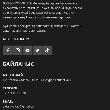
№KZ64VPY00084819 Мерзімді баспасөз басылымын,
ақпараттық агенттікті және желілік басылымды есепке
қою туралы куәлігі, Ақпарат және коммуникация
министрлігінің Ақпарат комитетімен берілген.
Бұл желілік ресурстың ақпараттық өнімдері 18 жастан
асқан азаматтарға арналған.
БІЗГЕ ЖАЗЫЛУ
БАЙЛАНЫС
МЕКЕН-ЖАЙ
ҚР, Астана қаласы, Әбікен Бектұров көшесі, 4/3
ТЕЛЕФОН
+7 701 933 8520
EMAIL
aktan.yeltay@gmail.com