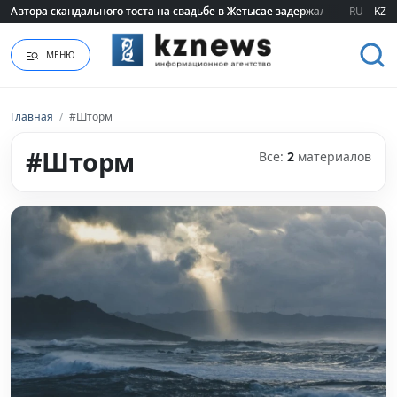
Автора скандального тоста на свадьбе в Жетысае задержали
Автора скандального тоста на свадьбе в Жетысае задержали
RU
KZ
МЕНЮ
Главная
/
#Шторм
#Шторм
Все:
2
материалов