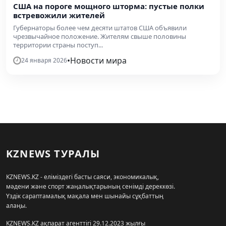
США на пороге мощного шторма: пустые полки
встревожили жителей
Губернаторы более чем десяти штатов США объявили
чрезвычайное положение. Жителям свыше половины
территории страны поступ...
•
Новости мира
24 января 2026
KZNEWS ТУРАЛЫ
KZNEWS.KZ - еліміздегі басты саяси, экономикалық,
мәдени және спорт жаңалықтарының сенімді дереккөзі.
Үздік сараптамалық мақала мен шынайы сұқбаттың
алаңы.
KZNEWS.KZ ақпарат агенттігі 29.12.2023 жылғы