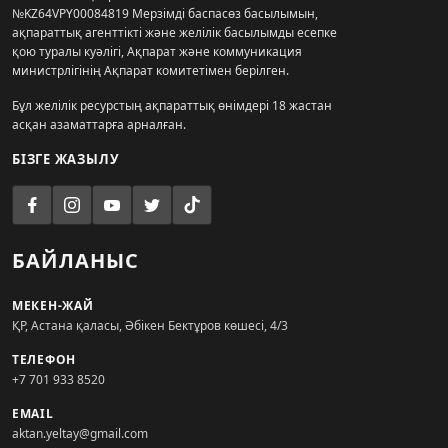
№KZ64VPY00084819 Мерзімді баспасөз басылымын,
ақпараттық агенттікті және желілік басылымды есепке
қою туралы куәлігі, Ақпарат және коммуникация
министрлігінің Ақпарат комитетімен берілген.
Бұл желілік ресурстың ақпараттық өнімдері 18 жастан
асқан азаматтарға арналған.
БІЗГЕ ЖАЗЫЛУ
БАЙЛАНЫС
МЕКЕН-ЖАЙ
ҚР, Астана қаласы, Әбікен Бектұров көшесі, 4/3
ТЕЛЕФОН
+7 701 933 8520
EMAIL
aktan.yeltay@gmail.com