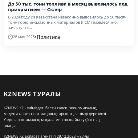
До 50 тыс. тонн топлива в месяц вывозилось под
прикрытием — Скляр
В 2024 году из Казахстана незаконно вывозилось до 50 тысяч
тонн горюче-смазочных материалов (ГСМ) ежемесячно,
зачастую п...
•
Политика
28 мая 2025
KZNEWS ТУРАЛЫ
KZNEWS.KZ - еліміздегі басты саяси, экономикалық,
мәдени және спорт жаңалықтарының сенімді дереккөзі.
Үздік сараптамалық мақала мен шынайы сұқбаттың
алаңы.
KZNEWS.KZ ақпарат агенттігі 29.12.2023 жылғы