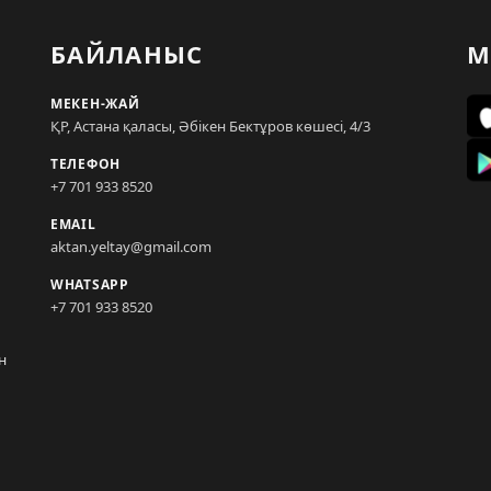
БАЙЛАНЫС
М
МЕКЕН-ЖАЙ
ҚР, Астана қаласы, Әбікен Бектұров көшесі, 4/3
ТЕЛЕФОН
+7 701 933 8520
EMAIL
aktan.yeltay@gmail.com
WHATSAPP
+7 701 933 8520
н