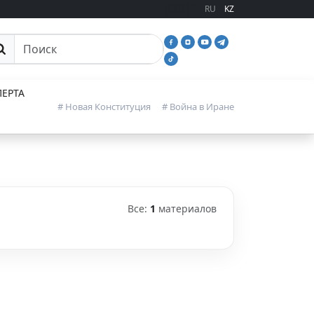
RU
KZ
иск
ЕРТА
# Новая Конституция
# Война в Иране
Все:
1
материалов