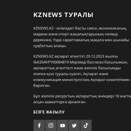
KZNEWS ТУРАЛЫ
KZNEWS.KZ - еліміздегі басты саяси, экономикалық,
мәдени және спорт жаңалықтарының сенімді
дереккөзі. Үздік сараптамалық мақала мен шынайы
сұқбаттың алаңы.
KZNEWS.KZ ақпарат агенттігі 29.12.2023 жылғы
№KZ64VPY00084819 Мерзімді баспасөз басылымын,
ақпараттық агенттікті және желілік басылымды
есепке қою туралы куәлігі, Ақпарат және
коммуникация министрлігінің Ақпарат комитетімен
берілген.
Бұл желілік ресурстың ақпараттық өнімдері 18 жаста
асқан азаматтарға арналған.
БІЗГЕ ЖАЗЫЛУ