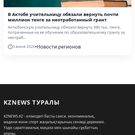
В Актобе учительницу обязали вернуть почти
миллион тенге за неотработанный грант
Актюбинскую учительницу обязали вернуть 886 тыс. тенге,
потраченные на её обучение по образовательному гранту за
неотраб...
•
Новости регионов
3 июня 2026
KZNEWS ТУРАЛЫ
KZNEWS.KZ - еліміздегі басты саяси, экономикалық,
мәдени және спорт жаңалықтарының сенімді дереккөзі.
Үздік сараптамалық мақала мен шынайы сұқбаттың
алаңы.