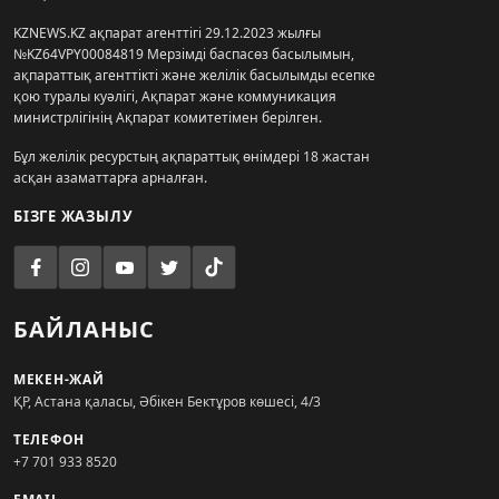
KZNEWS.KZ ақпарат агенттігі 29.12.2023 жылғы
№KZ64VPY00084819 Мерзімді баспасөз басылымын,
ақпараттық агенттікті және желілік басылымды есепке
қою туралы куәлігі, Ақпарат және коммуникация
министрлігінің Ақпарат комитетімен берілген.
Бұл желілік ресурстың ақпараттық өнімдері 18 жастан
асқан азаматтарға арналған.
БІЗГЕ ЖАЗЫЛУ
БАЙЛАНЫС
МЕКЕН-ЖАЙ
ҚР, Астана қаласы, Әбікен Бектұров көшесі, 4/3
ТЕЛЕФОН
+7 701 933 8520