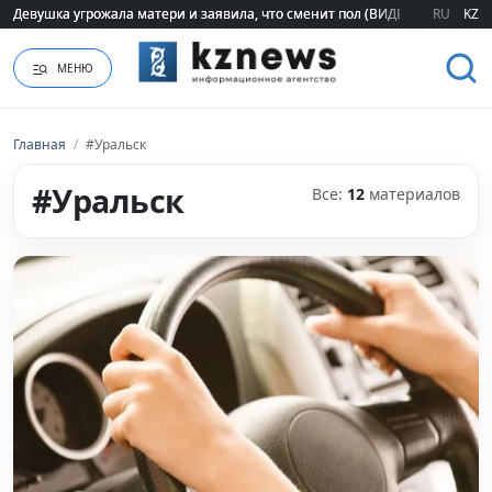
RU
KZ
Погода в Казахстане на 8 августа
МЕНЮ
Главная
/
#Уральск
#Уральск
Все:
12
материалов