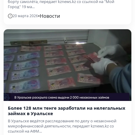
борту самолёта, передает kznews.kz со ссылкой на "Мой
Город" 19 ма...
•
Новости
20 марта 2026
Более 128 млн тенге заработали на нелегальных
займах в Уральске
В Уральске ведётся расследование по делу о незаконной
микрофинансовой деятельности, передает kznews.kz со
ссылкой на АФМ...