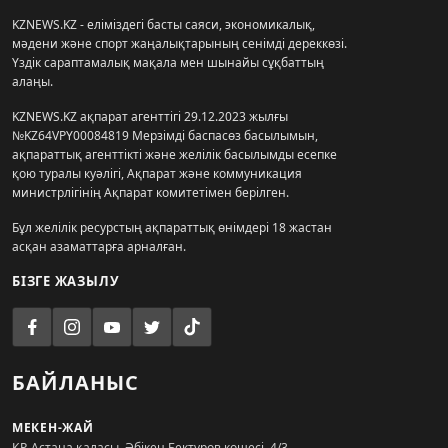
KZNEWS.KZ - еліміздегі басты саяси, экономикалық,
мәдени және спорт жаңалықтарының сенімді дереккөзі.
Үздік сараптамалық мақала мен шынайы сұқбаттың
алаңы.
KZNEWS.KZ ақпарат агенттігі 29.12.2023 жылғы
№KZ64VPY00084819 Мерзімді баспасөз басылымын,
ақпараттық агенттікті және желілік басылымды есепке
қою туралы куәлігі, Ақпарат және коммуникация
министрлігінің Ақпарат комитетімен берілген.
Бұл желілік ресурстың ақпараттық өнімдері 18 жастан
асқан азаматтарға арналған.
БІЗГЕ ЖАЗЫЛУ
БАЙЛАНЫС
МЕКЕН-ЖАЙ
ҚР, Астана қаласы, Әбікен Бектұров көшесі, 4/3