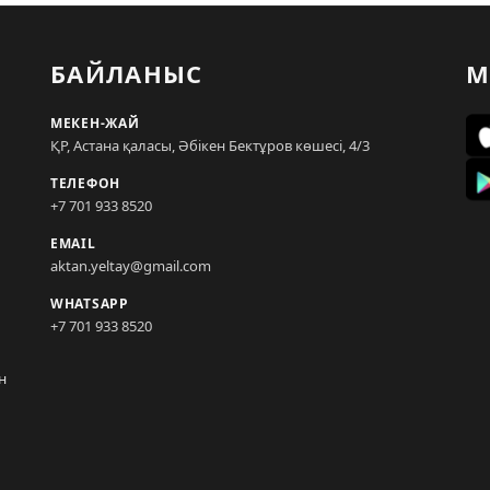
БАЙЛАНЫС
М
МЕКЕН-ЖАЙ
ҚР, Астана қаласы, Әбікен Бектұров көшесі, 4/3
ТЕЛЕФОН
+7 701 933 8520
EMAIL
aktan.yeltay@gmail.com
WHATSAPP
+7 701 933 8520
н