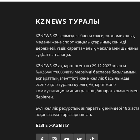
KZNEWS ТУРАЛЫ
KZNEWS.KZ - еліміздегі басты саяси, экономикалық,
мәдени және спорт жаңалықтарының сенімді
дереккөзі. Үздік сараптамалық мақала мен шынайы
сұқбаттың алаңы.
KZNEWS.KZ ақпарат агенттігі 29.12.2023 жылғы
№KZ64VPY00084819 Мерзімді баспасөз басылымын,
ақпараттық агенттікті және желілік басылымды
есепке қою туралы куәлігі, Ақпарат және
коммуникация министрлігінің Ақпарат комитетімен
берілген.
Бұл желілік ресурстың ақпараттық өнімдері 18 жаста
асқан азаматтарға арналған.
БІЗГЕ ЖАЗЫЛУ