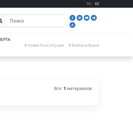
RU
KZ
иск
ЕРТА
# Новая Конституция
# Война в Иране
Все:
1
материалов