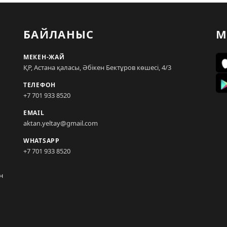
БАЙЛАНЫС
М
МЕКЕН-ЖАЙ
ҚР, Астана қаласы, Әбікен Бектұров көшесі, 4/3
ТЕЛЕФОН
+7 701 933 8520
EMAIL
aktan.yeltay@gmail.com
WHATSAPP
+7 701 933 8520
н