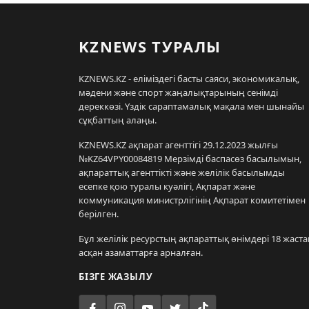
KZNEWS ТУРАЛЫ
KZNEWS.KZ - еліміздегі басты саяси, экономикалық,
мәдени және спорт жаңалықтарының сенімді
дереккөзі. Үздік сараптамалық мақала мен шынайы
сұқбаттың алаңы.
KZNEWS.KZ ақпарат агенттігі 29.12.2023 жылғы
№KZ64VPY00084819 Мерзімді баспасөз басылымын,
ақпараттық агенттікті және желілік басылымды
есепке қою туралы куәлігі, Ақпарат және
коммуникация министрлігінің Ақпарат комитетімен
берілген.
Бұл желілік ресурстың ақпараттық өнімдері 18 жаста
асқан азаматтарға арналған.
БІЗГЕ ЖАЗЫЛУ