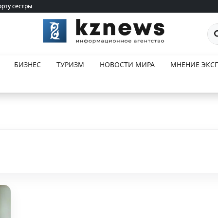
орту сестры
орту сестры
По
БИЗНЕС
ТУРИЗМ
НОВОСТИ МИРА
МНЕНИЕ ЭКСП