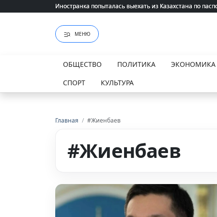
Иностранка попыталась выехать из Казахстана по пасп
Иностранка попыталась выехать из Казахстана по пасп
МЕНЮ
ОБЩЕСТВО
ПОЛИТИКА
ЭКОНОМИКА
СПОРТ
КУЛЬТУРА
Главная
/
#Жиенбаев
#Жиенбаев