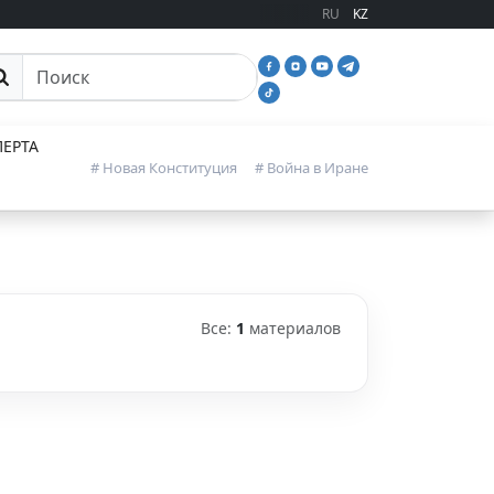
RU
KZ
иск
ЕРТА
# Новая Конституция
# Война в Иране
Все:
1
материалов