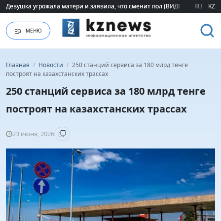
Девушка угрожала матери и заявила, что сменит пол (ВИДЕО)
Девушка угрожала матери и заявила, что сменит пол (ВИДЕО)
RU
KZ
МЕНЮ
Главная
/
Новости
/
250 станций сервиса за 180 млрд тенге
построят на казахстанских трассах
250 станций сервиса за 180 млрд тенге
построят на казахстанских трассах
23 июня, 2026