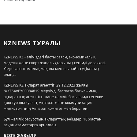
KZNEWS ТУРАЛЫ
KZNEWS.KZ - еліміздегі басты саяси, экономикалық,
мәдени және спорт жаңалықтарының сенімді дереккөзі.
Үздік сараптамалық мақала мен шынайы сұқбаттың
алаңы.
KZNEWS.KZ ақпарат агенттігі 29.12.2023 жылғы
№KZ64VPY00084819 Мерзімді баспасөз басылымын,
ақпараттық агенттікті және желілік басылымды есепке
қою туралы куәлігі, Ақпарат және коммуникация
министрлігінің Ақпарат комитетімен берілген.
Бұл желілік ресурстың ақпараттық өнімдері 18 жастан
асқан азаматтарға арналған.
БІЗГЕ ЖАЗЫЛУ