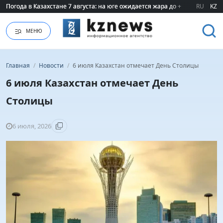
Погода в Казахстане 7 августа: на юге ожидается жара до +40 градусов
Погода в Казахстане 7 августа: на юге ожидается жара до +40 градусов
RU
KZ
МЕНЮ
Главная
/
Новости
/
6 июля Казахстан отмечает День Столицы
6 июля Казахстан отмечает День
Столицы
6 июля, 2026