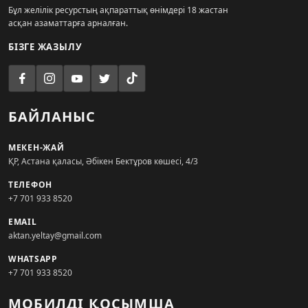
Бұл желілік ресурстың ақпараттық өнімдері 18 жастан
асқан азаматтарға арналған.
БІЗГЕ ЖАЗЫЛУ
БАЙЛАНЫС
МЕКЕН-ЖАЙ
ҚР, Астана қаласы, Әбікен Бектұров көшесі, 4/3
ТЕЛЕФОН
+7 701 933 8520
EMAIL
aktan.yeltay@gmail.com
WHATSAPP
+7 701 933 8520
МОБИЛДІ ҚОСЫМША