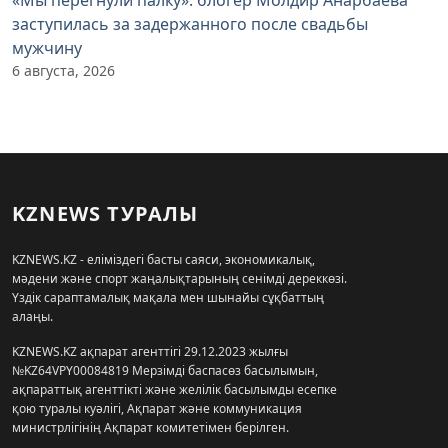
заступилась за задержанного после свадьбы
мужчину
6 августа, 2026
KZNEWS ТУРАЛЫ
KZNEWS.KZ - еліміздегі басты саяси, экономикалық,
мәдени және спорт жаңалықтарының сенімді дереккөзі.
Үздік сараптамалық мақала мен шынайы сұқбаттың
алаңы.
KZNEWS.KZ ақпарат агенттігі 29.12.2023 жылғы
№KZ64VPY00084819 Мерзімді баспасөз басылымын,
ақпараттық агенттікті және желілік басылымды есепке
қою туралы куәлігі, Ақпарат және коммуникация
министрлігінің Ақпарат комитетімен берілген.