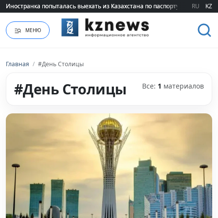
Иностранка попыталась выехать из Казахстана по паспорту сестры
Иностранка попыталась выехать из Казахстана по паспорту сестры
RU
KZ
МЕНЮ
Главная
/
#День Столицы
#День Столицы
Все:
1
материалов