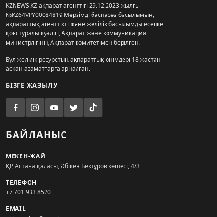
KZNEWS.KZ ақпарат агенттігі 29.12.2023 жылғы
№KZ64VPY00084819 Мерзімді баспасөз басылымын,
ақпараттық агенттікті және желілік басылымды есепке
қою туралы куәлігі, Ақпарат және коммуникация
министрлігінің Ақпарат комитетімен берілген.
Бұл желілік ресурстың ақпараттық өнімдері 18 жастан
асқан азаматтарға арналған.
БІЗГЕ ЖАЗЫЛУ
БАЙЛАНЫС
МЕКЕН-ЖАЙ
ҚР, Астана қаласы, Әбікен Бектұров көшесі, 4/3
ТЕЛЕФОН
+7 701 933 8520
EMAIL