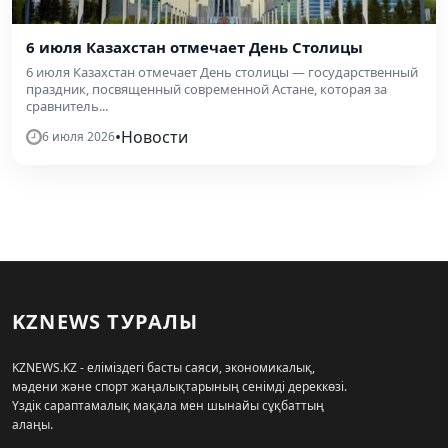
6 июля Казахстан отмечает День Столицы
6 июля Казахстан отмечает День столицы — государственный
праздник, посвященный современной Астане, которая за
сравнитель...
•
Новости
6 июля 2026
KZNEWS ТУРАЛЫ
KZNEWS.KZ - еліміздегі басты саяси, экономикалық,
мәдени және спорт жаңалықтарының сенімді дереккөзі.
Үздік сараптамалық мақала мен шынайы сұқбаттың
алаңы.