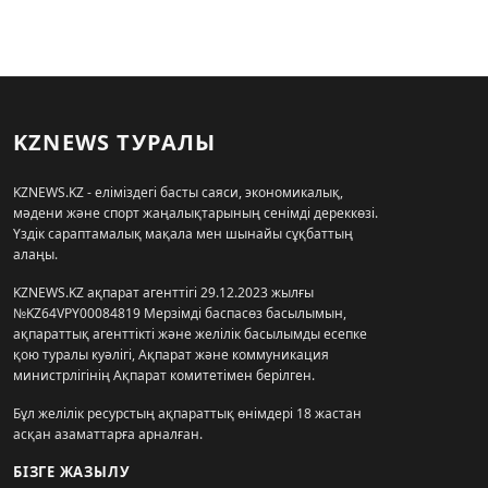
KZNEWS ТУРАЛЫ
KZNEWS.KZ - еліміздегі басты саяси, экономикалық,
мәдени және спорт жаңалықтарының сенімді дереккөзі.
Үздік сараптамалық мақала мен шынайы сұқбаттың
алаңы.
KZNEWS.KZ ақпарат агенттігі 29.12.2023 жылғы
№KZ64VPY00084819 Мерзімді баспасөз басылымын,
ақпараттық агенттікті және желілік басылымды есепке
қою туралы куәлігі, Ақпарат және коммуникация
министрлігінің Ақпарат комитетімен берілген.
Бұл желілік ресурстың ақпараттық өнімдері 18 жастан
асқан азаматтарға арналған.
БІЗГЕ ЖАЗЫЛУ