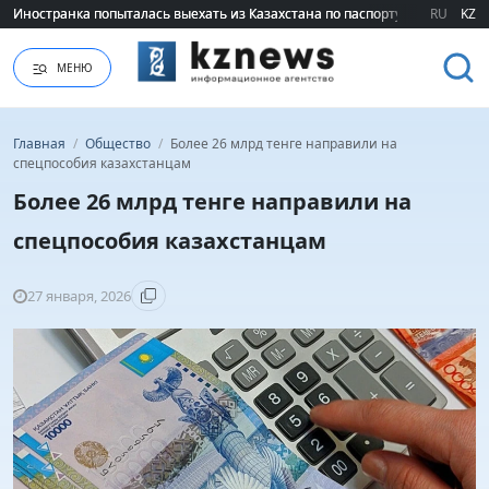
Иностранка попыталась выехать из Казахстана по паспорту сестры
Иностранка попыталась выехать из Казахстана по паспорту сестры
RU
KZ
МЕНЮ
Главная
/
Общество
/
Более 26 млрд тенге направили на
спецпособия казахстанцам
Более 26 млрд тенге направили на
спецпособия казахстанцам
27 января, 2026