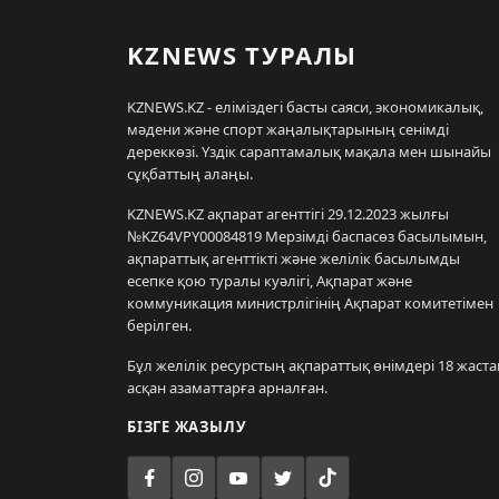
KZNEWS ТУРАЛЫ
KZNEWS.KZ - еліміздегі басты саяси, экономикалық,
мәдени және спорт жаңалықтарының сенімді
дереккөзі. Үздік сараптамалық мақала мен шынайы
сұқбаттың алаңы.
KZNEWS.KZ ақпарат агенттігі 29.12.2023 жылғы
№KZ64VPY00084819 Мерзімді баспасөз басылымын,
ақпараттық агенттікті және желілік басылымды
есепке қою туралы куәлігі, Ақпарат және
коммуникация министрлігінің Ақпарат комитетімен
берілген.
Бұл желілік ресурстың ақпараттық өнімдері 18 жаста
асқан азаматтарға арналған.
БІЗГЕ ЖАЗЫЛУ