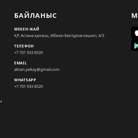
БАЙЛАНЫС
М
МЕКЕН-ЖАЙ
ҚР, Астана қаласы, Әбікен Бектұров көшесі, 4/3
ТЕЛЕФОН
+7 701 933 8520
EMAIL
aktan.yeltay@gmail.com
WHATSAPP
+7 701 933 8520
н