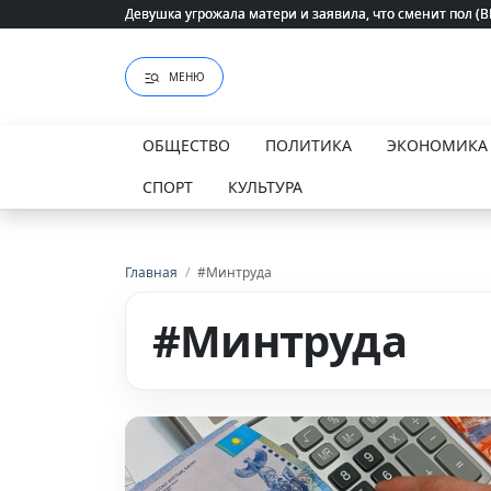
Девушка угрожала матери и заявила, что сменит пол (
Девушка угрожала матери и заявила, что сменит пол (
МЕНЮ
ОБЩЕСТВО
ПОЛИТИКА
ЭКОНОМИКА
СПОРТ
КУЛЬТУРА
Главная
/
#Минтруда
#Минтруда