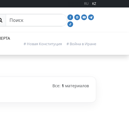
RU
KZ
иск
ЕРТА
# Новая Конституция
# Война в Иране
Все:
1
материалов