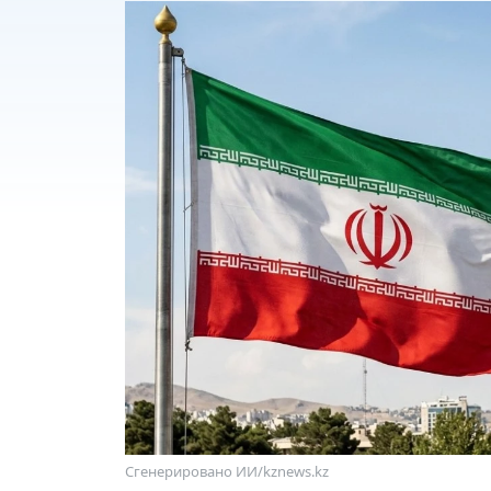
Сгенерировано ИИ/kznews.kz