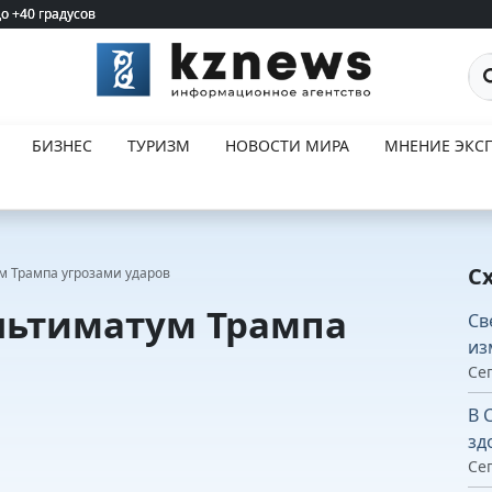
до +40 градусов
до +40 градусов
По
БИЗНЕС
ТУРИЗМ
НОВОСТИ МИРА
МНЕНИЕ ЭКСП
С
м Трампа угрозами ударов
ультиматум Трампа
Св
из
Сег
В 
зд
Сег