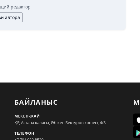
щий редактор
ьи автора
БАЙЛАНЫС
М
МЕКЕН-ЖАЙ
ҚР, Астана қаласы, Әбікен Бектұров көшесі, 4/3
ТЕЛЕФОН
+7 701 933 8520