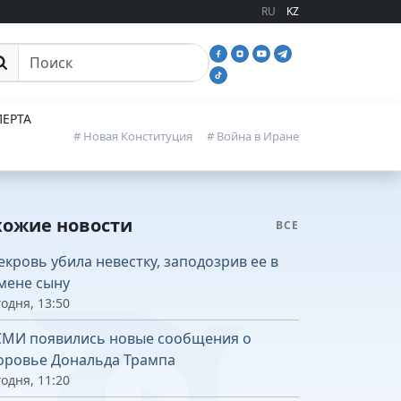
RU
KZ
иск
ЕРТА
# Новая Конституция
# Война в Иране
хожие новости
ВСЕ
екровь убила невестку, заподозрив ее в
мене сыну
одня, 13:50
СМИ появились новые сообщения о
оровье Дональда Трампа
одня, 11:20