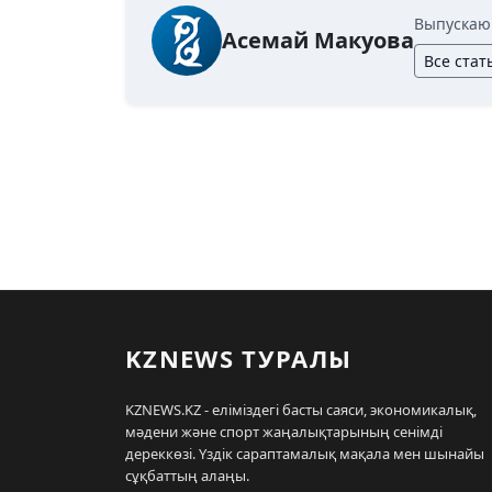
Выпускаю
Асемай Макуова
Все стат
KZNEWS ТУРАЛЫ
KZNEWS.KZ - еліміздегі басты саяси, экономикалық,
мәдени және спорт жаңалықтарының сенімді
дереккөзі. Үздік сараптамалық мақала мен шынайы
сұқбаттың алаңы.