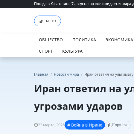
Погода в Казахстане 7 августа: на юге ожидается жара 
Погода в Казахстане 7 августа: на юге ожидается жара 
МЕНЮ
ОБЩЕСТВО
ПОЛИТИКА
ЭКОНОМИКА
СПОРТ
КУЛЬТУРА
Главная
/
Новости мира
/
Иран ответил на ультимату
Иран ответил на 
угрозами ударов
22 марта, 2026
# Война в Иране
Copy link