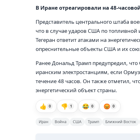
В Иране отреагировали на 48-часово
Представитель центрального штаба вое
что в случае ударов США по топливной 
Тегеран ответит атаками на энергетич
опреснительные объекты США и их союз
Ранее Дональд Трамп предупредил, что
иранским электростанциям, если Ормуз
течение 48 часов. Он также отметил, ч
энергетический объект страны.
👍
👎
😂
😡
0
1
0
0
Иран
Война
США
Трамп
Ближний Восток