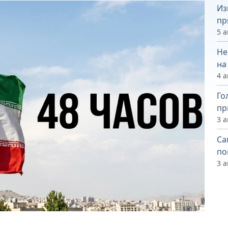
Из
пр
5 а
Не
на
4 а
Го
пр
3 а
Са
по
3 а