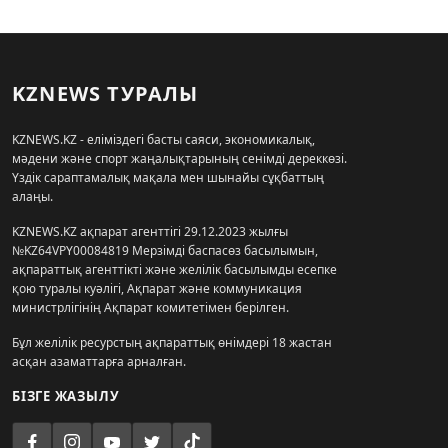
KZNEWS ТУРАЛЫ
KZNEWS.KZ - еліміздегі басты саяси, экономикалық,
мәдени және спорт жаңалықтарының сенімді дереккөзі.
Үздік сараптамалық мақала мен шынайы сұқбаттың
алаңы.
KZNEWS.KZ ақпарат агенттігі 29.12.2023 жылғы
№KZ64VPY00084819 Мерзімді баспасөз басылымын,
ақпараттық агенттікті және желілік басылымды есепке
қою туралы куәлігі, Ақпарат және коммуникация
министрлігінің Ақпарат комитетімен берілген.
Бұл желілік ресурстың ақпараттық өнімдері 18 жастан
асқан азаматтарға арналған.
БІЗГЕ ЖАЗЫЛУ