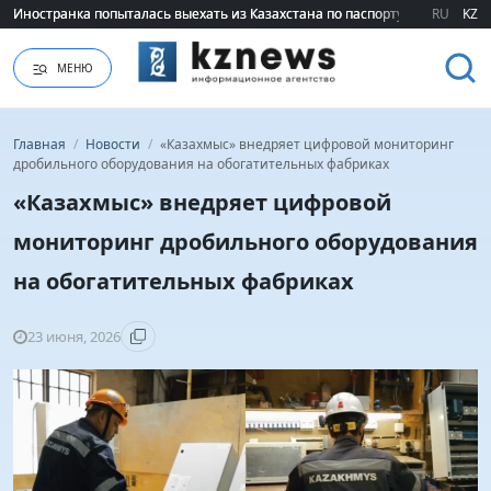
Иностранка попыталась выехать из Казахстана по паспорту сестры
Иностранка попыталась выехать из Казахстана по паспорту сестры
RU
KZ
МЕНЮ
Главная
/
Новости
/
«Казахмыс» внедряет цифровой мониторинг
дробильного оборудования на обогатительных фабриках
«Казахмыс» внедряет цифровой
мониторинг дробильного оборудования
на обогатительных фабриках
23 июня, 2026