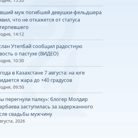
одня, 15:20
вший муж погибшей девушки-фельдшера
явил, что не откажется от статуса
терпевшего
одня, 14:12
слан Утепбай сообщил радостную
вость о пастухе (ВИДЕО)
одня, 10:30
года в Казахстане 7 августа: на юге
идается жара до +40 градусов
одня, 09:50
ы перегнули палку»: блогер Молдир
арбаева заступилась за задержанного
сле свадьбы мужчину
вгуста, 2026