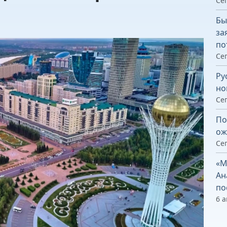
Сег
Бы
за
по
Сег
Ру
но
Сег
По
ож
Сег
«М
Ан
по
6 а