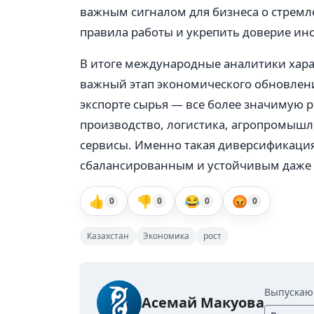
важным сигналом для бизнеса о стремл
правила работы и укрепить доверие ин
В итоге международные аналитики хара
важный этап экономического обновления
экспорте сырья — все более значимую
производство, логистика, агропромышл
сервисы. Именно такая диверсификация
сбалансированным и устойчивым даже в
👍
👎
😂
😡
0
0
0
0
Казахстан
Экономика
рост
Выпускаю
Асемай Макуова