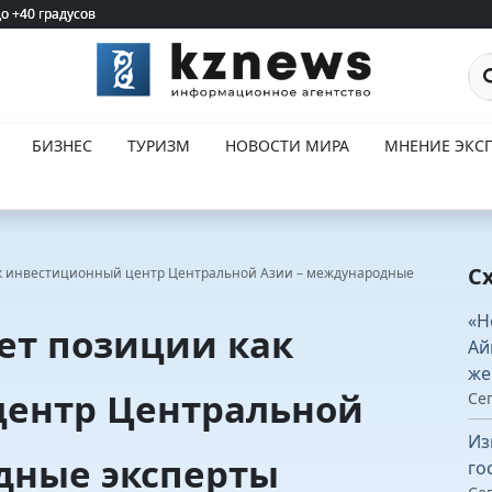
до +40 градусов
до +40 градусов
По
БИЗНЕС
ТУРИЗМ
НОВОСТИ МИРА
МНЕНИЕ ЭКСП
С
ак инвестиционный центр Центральной Азии – международные
«Н
ет позиции как
Ай
же
ентр Центральной
Сег
Из
дные эксперты
го