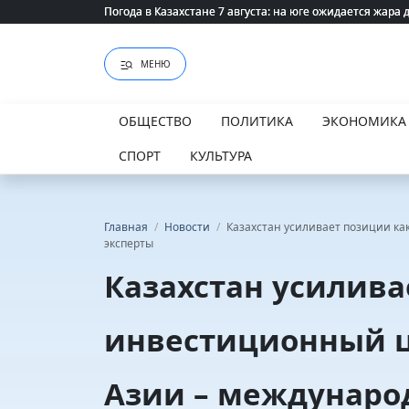
Погода в Казахстане 7 августа: на юге ожидается жара 
Погода в Казахстане 7 августа: на юге ожидается жара 
МЕНЮ
ОБЩЕСТВО
ПОЛИТИКА
ЭКОНОМИКА
СПОРТ
КУЛЬТУРА
Главная
/
Новости
/
Казахстан усиливает позиции к
эксперты
Казахстан усилива
инвестиционный ц
Азии – междунаро