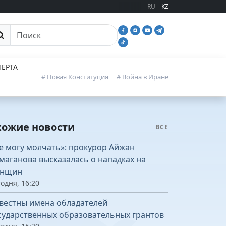
RU
KZ
иск
ЕРТА
# Новая Конституция
# Война в Иране
хожие новости
ВСЕ
е могу молчать»: прокурор Айжан
маганова высказалась о нападках на
нщин
одня, 16:20
вестны имена обладателей
сударственных образовательных грантов