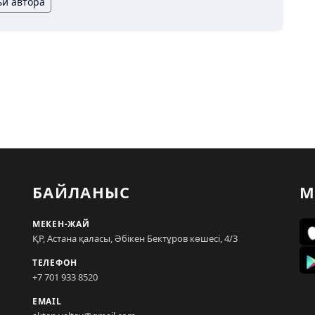
ьи автора
БАЙЛАНЫС
М
МЕКЕН-ЖАЙ
ҚР, Астана қаласы, Әбікен Бектұров көшесі, 4/3
ТЕЛЕФОН
+7 701 933 8520
EMAIL