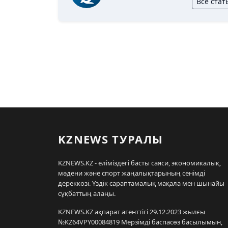
Все стат
KZNEWS ТУРАЛЫ
KZNEWS.KZ - еліміздегі басты саяси, экономикалық,
мәдени және спорт жаңалықтарының сенімді
дереккөзі. Үздік сараптамалық мақала мен шынайы
сұқбаттың алаңы.
KZNEWS.KZ ақпарат агенттігі 29.12.2023 жылғы
№KZ64VPY00084819 Мерзімді баспасөз басылымын,