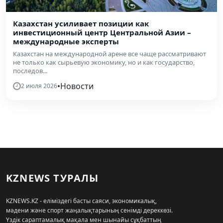
Казахстан усиливает позиции как
инвестиционный центр Центральной Азии –
международные эксперты
Казахстан на международной арене все чаще рассматривают
не только как сырьевую экономику, но и как государство,
последов...
•
Новости
2 июля 2026
KZNEWS ТУРАЛЫ
KZNEWS.KZ - еліміздегі басты саяси, экономикалық,
мәдени және спорт жаңалықтарының сенімді дереккөзі.
Үздік сараптамалық мақала мен шынайы сұқбаттың