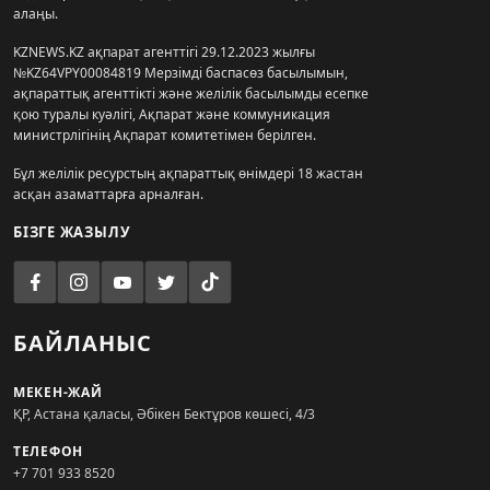
алаңы.
KZNEWS.KZ ақпарат агенттігі 29.12.2023 жылғы
№KZ64VPY00084819 Мерзімді баспасөз басылымын,
ақпараттық агенттікті және желілік басылымды есепке
қою туралы куәлігі, Ақпарат және коммуникация
министрлігінің Ақпарат комитетімен берілген.
Бұл желілік ресурстың ақпараттық өнімдері 18 жастан
асқан азаматтарға арналған.
БІЗГЕ ЖАЗЫЛУ
БАЙЛАНЫС
МЕКЕН-ЖАЙ
ҚР, Астана қаласы, Әбікен Бектұров көшесі, 4/3
ТЕЛЕФОН
+7 701 933 8520