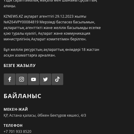
Үздік сараптамалық мақала мен шынайы сұқбаттың
алаңы.
KZNEWS.KZ ақпарат агенттігі 29.12.2023 жылғы
№KZ64VPY00084819 Мерзімді баспасөз басылымын,
ақпараттық агенттікті және желілік басылымды есепке
қою туралы куәлігі, Ақпарат және коммуникация
министрлігінің Ақпарат комитетімен берілген.
Бұл желілік ресурстың ақпараттық өнімдері 18 жастан
асқан азаматтарға арналған.
БІЗГЕ ЖАЗЫЛУ
БАЙЛАНЫС
МЕКЕН-ЖАЙ
ҚР, Астана қаласы, Әбікен Бектұров көшесі, 4/3
ТЕЛЕФОН
+7 701 933 8520