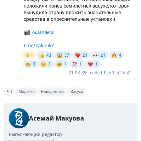
ЧП
Марокко
Наводнение
Засуха
Асемай Макуова
Выпускающий редактор