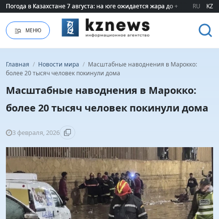
Погода в Казахстане 7 августа: на юге ожидается жара до +40 градусов
Погода в Казахстане 7 августа: на юге ожидается жара до +40 градусов
RU
KZ
МЕНЮ
Главная
/
Новости мира
/
Масштабные наводнения в Марокко:
более 20 тысяч человек покинули дома
Масштабные наводнения в Марокко:
более 20 тысяч человек покинули дома
3 февраля, 2026