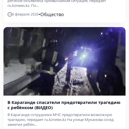
регионе объявлена чрезвычайная ситуация, передает
ru.kznews.kz. По...
•
Общество
6 февраля 2026
В Караганде спасатели предотвратили трагедию
с ребёнком (ВИДЕО)
В Караганде сотрудники МЧС предотвратили возможную
трагедию, передает ru.kznews.kz На улице Муканова сосед
заметил ребён...