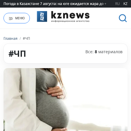
Погода в Казахстане 7 августа: на юге ожидается жара до +40 градусов
Погода в Казахстане 7 августа: на юге ожидается жара до +40 градусов
RU
KZ
МЕНЮ
Главная
/
#ЧП
#ЧП
Все:
8
материалов