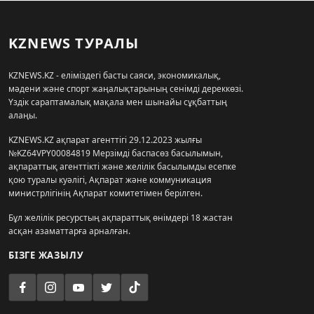
KZNEWS ТУРАЛЫ
KZNEWS.KZ - еліміздегі басты саяси, экономикалық,
мәдени және спорт жаңалықтарының сенімді дереккөзі.
Үздік сараптамалық мақала мен шынайы сұқбаттың
алаңы.
KZNEWS.KZ ақпарат агенттігі 29.12.2023 жылғы
№KZ64VPY00084819 Мерзімді баспасөз басылымын,
ақпараттық агенттікті және желілік басылымды есепке
қою туралы куәлігі, Ақпарат және коммуникация
министрлігінің Ақпарат комитетімен берілген.
Бұл желілік ресурстың ақпараттық өнімдері 18 жастан
асқан азаматтарға арналған.
БІЗГЕ ЖАЗЫЛУ