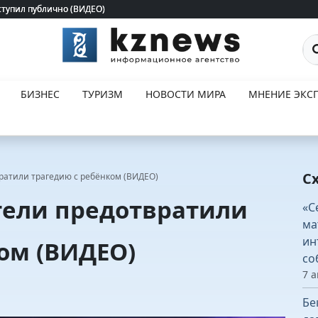
ступил публично (ВИДЕО)
ступил публично (ВИДЕО)
По
БИЗНЕС
ТУРИЗМ
НОВОСТИ МИРА
МНЕНИЕ ЭКСП
С
вратили трагедию с ребёнком (ВИДЕО)
тели предотвратили
«С
ма
ин
ом (ВИДЕО)
со
7 а
Бе