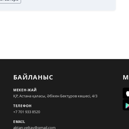
БАЙЛАНЫС
М
МЕКЕН-ЖАЙ
ҚР, Астана қаласы, Әбікен Бектұров көшесі, 4/3
ТЕЛЕФОН
+7 701 933 8520
EMAIL
aktan.yeltay@gmail.com