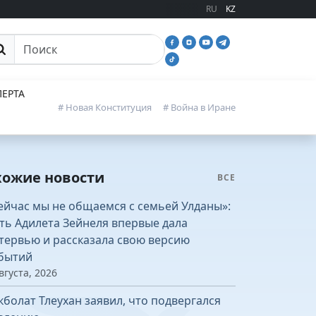
RU
KZ
иск
ЕРТА
# Новая Конституция
# Война в Иране
хожие новости
ВСЕ
ейчас мы не общаемся с семьей Улданы»:
ть Адилета Зейнеля впервые дала
тервью и рассказала свою версию
бытий
вгуста, 2026
кболат Тлеухан заявил, что подвергался