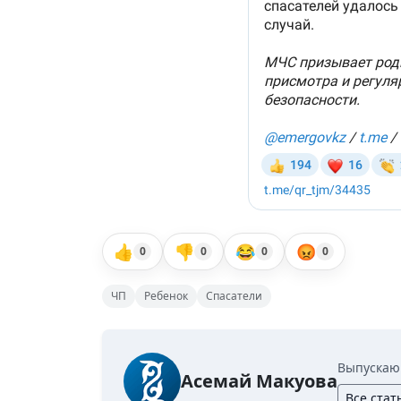
👍
👎
😂
😡
0
0
0
0
ЧП
Ребенок
Спасатели
Выпускаю
Асемай Макуова
Все стат