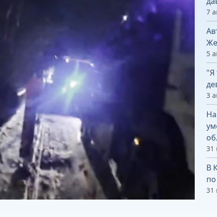
да
7 а
Ав
Же
5 а
"Я
де
3 а
На
ум
об
31
В 
по
31