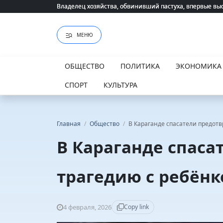
Владелец хозяйства, обвинивший пастуха, впервые вы
Владелец хозяйства, обвинивший пастуха, впервые вы
МЕНЮ
ОБЩЕСТВО
ПОЛИТИКА
ЭКОНОМИКА
СПОРТ
КУЛЬТУРА
Главная
/
Общество
/
В Караганде спасатели предот
В Караганде спаса
трагедию с ребёнк
4 февраля, 2026
Copy link