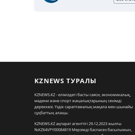
KZNEWS ТУРАЛЫ
KZNEWS.KZ - еліміздегі басты саяси, экономикалық,
мәдени және спорт жаңалықтарының сенімді
дереккөзі. Үздік сараптамалық мақала мен шынайы
сұқбаттың алаңы.
KZNEWS.KZ ақпарат агенттігі 29.12.2023 жылғы
№KZ64VPY00084819 Мерзімді баспасөз басылымын,