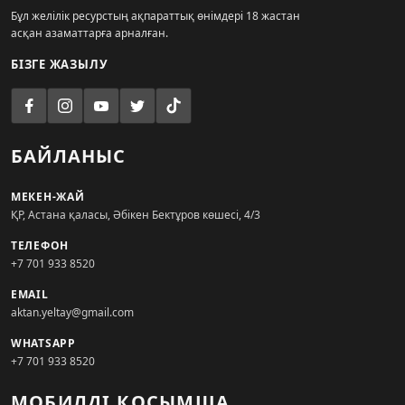
Бұл желілік ресурстың ақпараттық өнімдері 18 жастан
асқан азаматтарға арналған.
БІЗГЕ ЖАЗЫЛУ
БАЙЛАНЫС
МЕКЕН-ЖАЙ
ҚР, Астана қаласы, Әбікен Бектұров көшесі, 4/3
ТЕЛЕФОН
+7 701 933 8520
EMAIL
aktan.yeltay@gmail.com
WHATSAPP
+7 701 933 8520
МОБИЛДІ ҚОСЫМША