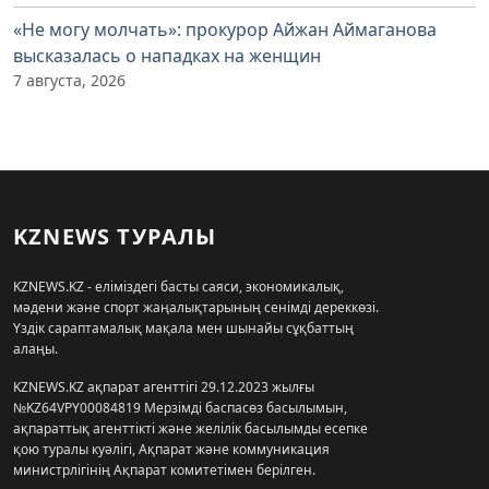
«Не могу молчать»: прокурор Айжан Аймаганова
высказалась о нападках на женщин
7 августа, 2026
KZNEWS ТУРАЛЫ
KZNEWS.KZ - еліміздегі басты саяси, экономикалық,
мәдени және спорт жаңалықтарының сенімді дереккөзі.
Үздік сараптамалық мақала мен шынайы сұқбаттың
алаңы.
KZNEWS.KZ ақпарат агенттігі 29.12.2023 жылғы
№KZ64VPY00084819 Мерзімді баспасөз басылымын,
ақпараттық агенттікті және желілік басылымды есепке
қою туралы куәлігі, Ақпарат және коммуникация
министрлігінің Ақпарат комитетімен берілген.