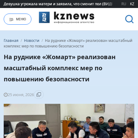
Девушка угрожала матери и заявила, что сменит пол (ВИДЕО)
Девушка угрожала матери и заявила, что сменит пол (ВИДЕО)
RU
KZ
МЕНЮ
Главная
/
Новости
/
На руднике «Жомарт» реализован масштабный
комплекс мер по повышению безопасности
На руднике «Жомарт» реализован
масштабный комплекс мер по
повышению безопасности
25 июня, 2026