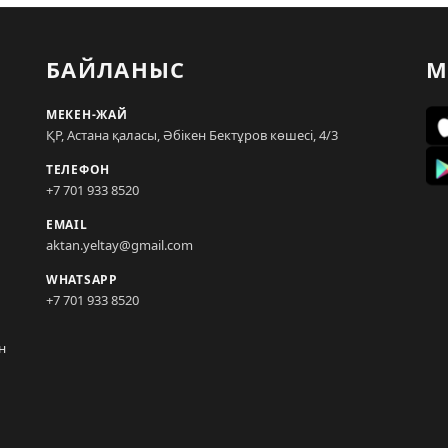
БАЙЛАНЫС
М
МЕКЕН-ЖАЙ
ҚР, Астана қаласы, Әбікен Бектұров көшесі, 4/3
ТЕЛЕФОН
+7 701 933 8520
EMAIL
aktan.yeltay@gmail.com
WHATSAPP
+7 701 933 8520
н