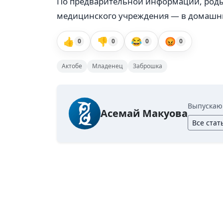
По предварительной информации, роды,
медицинского учреждения — в домашни
👍
👎
😂
😡
0
0
0
0
Актобе
Младенец
Заброшка
Выпускаю
Асемай Макуова
Все стат