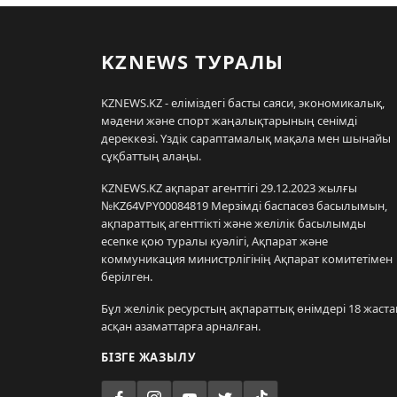
KZNEWS ТУРАЛЫ
KZNEWS.KZ - еліміздегі басты саяси, экономикалық,
мәдени және спорт жаңалықтарының сенімді
дереккөзі. Үздік сараптамалық мақала мен шынайы
сұқбаттың алаңы.
KZNEWS.KZ ақпарат агенттігі 29.12.2023 жылғы
№KZ64VPY00084819 Мерзімді баспасөз басылымын,
ақпараттық агенттікті және желілік басылымды
есепке қою туралы куәлігі, Ақпарат және
коммуникация министрлігінің Ақпарат комитетімен
берілген.
Бұл желілік ресурстың ақпараттық өнімдері 18 жаста
асқан азаматтарға арналған.
БІЗГЕ ЖАЗЫЛУ