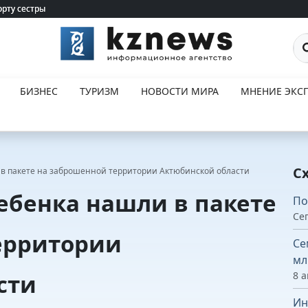
орту сестры
орту сестры
По
БИЗНЕС
ТУРИЗМ
НОВОСТИ МИРА
МНЕНИЕ ЭКСП
С
в пакете на заброшенной территории Актюбинской области
ебенка нашли в пакете
По
Сег
ерритории
Се
мл
сти
8 а
Ин