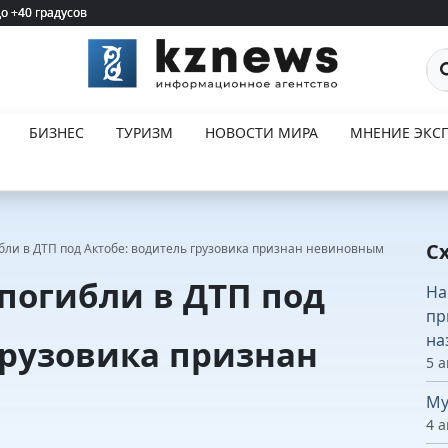
до +40 градусов
до +40 градусов
По
БИЗНЕС
ТУРИЗМ
НОВОСТИ МИРА
МНЕНИЕ ЭКСП
С
ибли в ДТП под Актобе: водитель грузовика признан невиновным
 погибли в ДТП под
На
пр
на
грузовика признан
5 а
Му
4 а