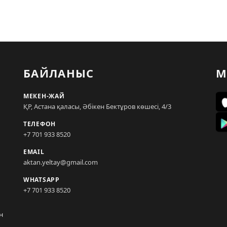
БАЙЛАНЫС
М
МЕКЕН-ЖАЙ
ҚР, Астана қаласы, Әбікен Бектұров көшесі, 4/3
ТЕЛЕФОН
+7 701 933 8520
EMAIL
aktan.yeltay@gmail.com
WHATSAPP
+7 701 933 8520
н