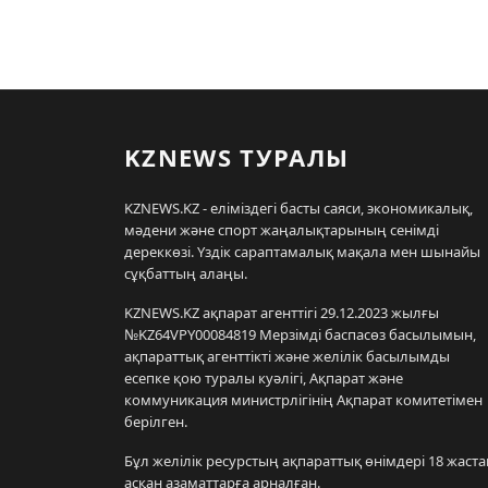
KZNEWS ТУРАЛЫ
KZNEWS.KZ - еліміздегі басты саяси, экономикалық,
мәдени және спорт жаңалықтарының сенімді
дереккөзі. Үздік сараптамалық мақала мен шынайы
сұқбаттың алаңы.
KZNEWS.KZ ақпарат агенттігі 29.12.2023 жылғы
№KZ64VPY00084819 Мерзімді баспасөз басылымын,
ақпараттық агенттікті және желілік басылымды
есепке қою туралы куәлігі, Ақпарат және
коммуникация министрлігінің Ақпарат комитетімен
берілген.
Бұл желілік ресурстың ақпараттық өнімдері 18 жаста
асқан азаматтарға арналған.