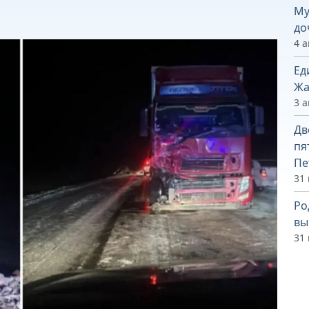
Му
до
4 а
Ед
Жа
3 а
Дв
пя
Пе
31
Ро
вы
31