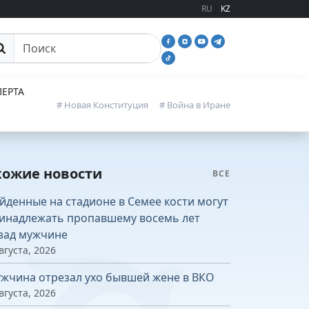
RU
KZ
иск
ЕРТА
# Новая Конституция
# Война в Иране
хожие новости
ВСЕ
йденные на стадионе в Семее кости могут
инадлежать пропавшему восемь лет
зад мужчине
вгуста, 2026
жчина отрезал ухо бывшей жене в ВКО
вгуста, 2026