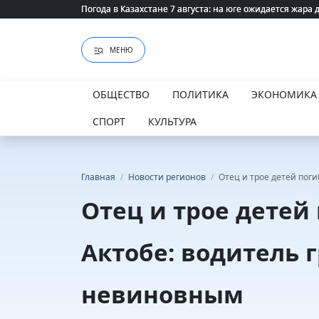
Погода в Казахстане 7 августа: на юге ожидается жара 
Погода в Казахстане 7 августа: на юге ожидается жара 
МЕНЮ
ОБЩЕСТВО
ПОЛИТИКА
ЭКОНОМИКА
СПОРТ
КУЛЬТУРА
Главная
/
Новости регионов
/
Отец и трое детей пог
Отец и трое детей
Актобе: водитель 
невиновным