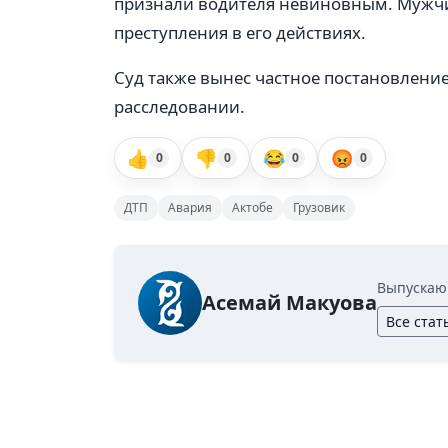
признали водителя невиновным. Мужчин
преступления в его действиях.
Суд также вынес частное постановлени
расследовании.
👍
👎
😂
😡
0
0
0
0
ДТП
Авария
Актобе
Грузовик
Выпускаю
Асемай Макуова
Все стат