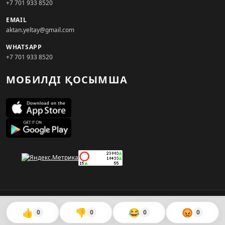
+7 701 933 8520
EMAIL
aktan.yeltay@gmail.com
WHATSAPP
+7 701 933 8520
МОБИЛДІ ҚОСЫМША
© 2026. KZNEWS.KZ ақпарат агенттігі
👍
👎
😂
😡
0
0
0
0
Сайтты жасаған
WebAudit