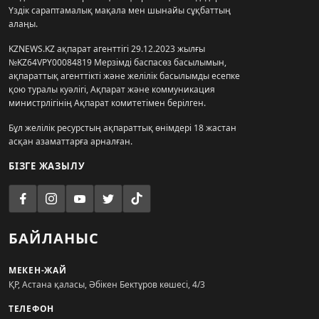
Үздік сараптамалық мақала мен шынайы сұқбаттың
алаңы.
KZNEWS.KZ ақпарат агенттігі 29.12.2023 жылғы
№KZ64VPY00084819 Мерзімді баспасөз басылымын,
ақпараттық агенттікті және желілік басылымды есепке
қою туралы куәлігі, Ақпарат және коммуникация
министрлігінің Ақпарат комитетімен берілген.
Бұл желілік ресурстың ақпараттық өнімдері 18 жастан
асқан азаматтарға арналған.
БІЗГЕ ЖАЗЫЛУ
БАЙЛАНЫС
МЕКЕН-ЖАЙ
ҚР, Астана қаласы, Әбікен Бектұров көшесі, 4/3
ТЕЛЕФОН