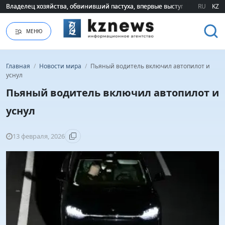
Владелец хозяйства, обвинивший пастуха, впервые выступил публично 
Владелец хозяйства, обвинивший пастуха, впервые выступил публично 
RU
KZ
МЕНЮ
Главная
/
Новости мира
/
Пьяный водитель включил автопилот и
уснул
Пьяный водитель включил автопилот и
уснул
13 февраля, 2026