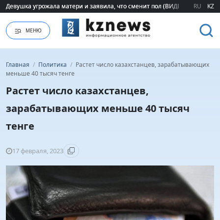
Девушка угрожала матери и заявила, что сменит пол (ВИДЕО)
Девушка угрожала матери и заявила, что сменит пол (ВИДЕО)
RU
KZ
МЕНЮ
Главная
/
Политика
/
Растет число казахстанцев, зарабатывающих
меньше 40 тысяч тенге
Растет число казахстанцев,
зарабатывающих меньше 40 тысяч
тенге
17 февраля, 2023