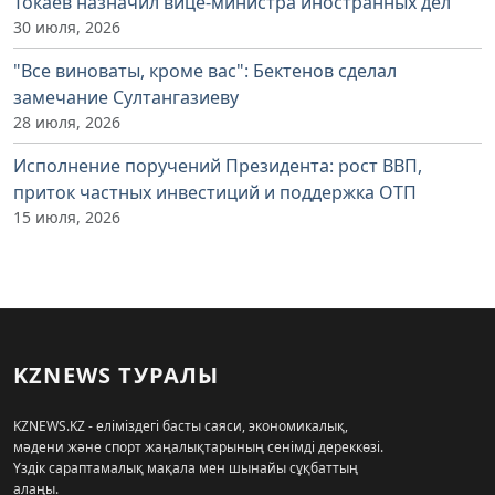
Токаев назначил вице-министра иностранных дел
30 июля, 2026
"Все виноваты, кроме вас": Бектенов сделал
замечание Султангазиеву
28 июля, 2026
Исполнение поручений Президента: рост ВВП,
приток частных инвестиций и поддержка ОТП
15 июля, 2026
KZNEWS ТУРАЛЫ
KZNEWS.KZ - еліміздегі басты саяси, экономикалық,
мәдени және спорт жаңалықтарының сенімді дереккөзі.
Үздік сараптамалық мақала мен шынайы сұқбаттың
алаңы.