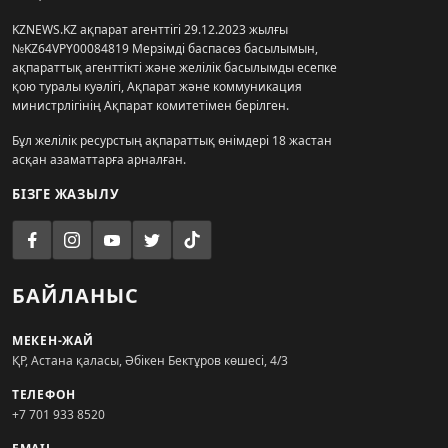
KZNEWS.KZ ақпарат агенттігі 29.12.2023 жылғы
№KZ64VPY00084819 Мерзімді баспасөз басылымын,
ақпараттық агенттікті және желілік басылымды есепке
қою туралы куәлігі, Ақпарат және коммуникация
министрлігінің Ақпарат комитетімен берілген.
Бұл желілік ресурстың ақпараттық өнімдері 18 жастан
асқан азаматтарға арналған.
БІЗГЕ ЖАЗЫЛУ
БАЙЛАНЫС
МЕКЕН-ЖАЙ
ҚР, Астана қаласы, Әбікен Бектұров көшесі, 4/3
ТЕЛЕФОН
+7 701 933 8520