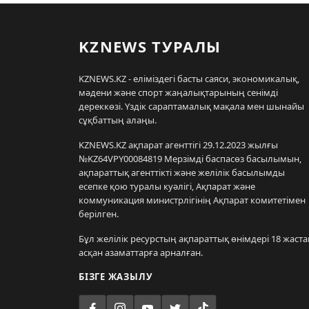
KZNEWS ТУРАЛЫ
KZNEWS.KZ - еліміздегі басты саяси, экономикалық,
мәдени және спорт жаңалықтарының сенімді
дереккөзі. Үздік сараптамалық мақала мен шынайы
сұқбаттың алаңы.
KZNEWS.KZ ақпарат агенттігі 29.12.2023 жылғы
№KZ64VPY00084819 Мерзімді баспасөз басылымын,
ақпараттық агенттікті және желілік басылымды
есепке қою туралы куәлігі, Ақпарат және
коммуникация министрлігінің Ақпарат комитетімен
берілген.
Бұл желілік ресурстың ақпараттық өнімдері 18 жаста
асқан азаматтарға арналған.
БІЗГЕ ЖАЗЫЛУ