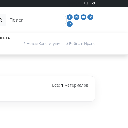
RU
KZ
иск
ЕРТА
# Новая Конституция
# Война в Иране
Все:
1
материалов