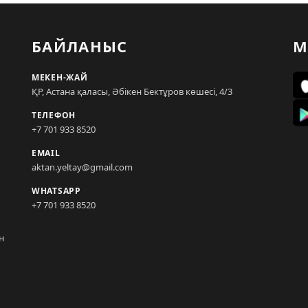
БАЙЛАНЫС
М
МЕКЕН-ЖАЙ
ҚР, Астана қаласы, Әбікен Бектұров көшесі, 4/3
ТЕЛЕФОН
+7 701 933 8520
EMAIL
aktan.yeltay@gmail.com
WHATSAPP
+7 701 933 8520
н