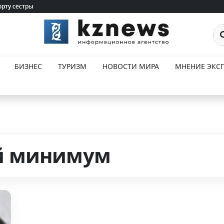
орту сестры
орту сестры
По
БИЗНЕС
ТУРИЗМ
НОВОСТИ МИРА
МНЕНИЕ ЭКСП
й минимум