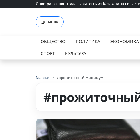
Иностранка попыталась выехать из Казахстана по пасп
Иностранка попыталась выехать из Казахстана по пасп
МЕНЮ
ОБЩЕСТВО
ПОЛИТИКА
ЭКОНОМИКА
СПОРТ
КУЛЬТУРА
Главная
/
#прожиточный минимум
#прожиточны