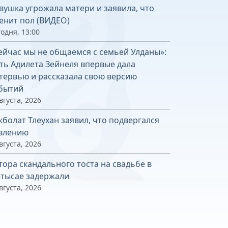
вушка угрожала матери и заявила, что
енит пол (ВИДЕО)
одня, 13:00
ейчас мы не общаемся с семьей Улданы»:
ть Адилета Зейнеля впервые дала
тервью и рассказала свою версию
бытий
вгуста, 2026
кболат Тлеухан заявил, что подвергался
влению
вгуста, 2026
тора скандального тоста на свадьбе в
тысае задержали
вгуста, 2026