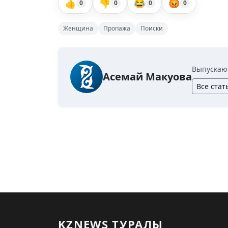
👍
👎
😂
😡
0
0
0
0
Женщина
Пропажа
Поиски
Выпускаю
Асемай Макуова
Все стат
KZNEWS ТУРАЛЫ