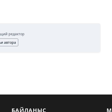
щий редактор
ьи автора
БАЙЛАНЫС
М