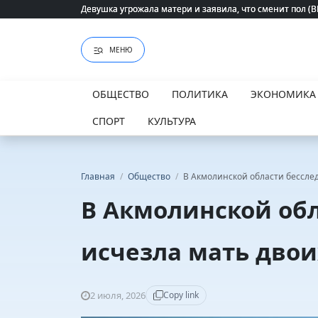
Девушка угрожала матери и заявила, что сменит пол (
Девушка угрожала матери и заявила, что сменит пол (
МЕНЮ
ОБЩЕСТВО
ПОЛИТИКА
ЭКОНОМИКА
СПОРТ
КУЛЬТУРА
Главная
/
Общество
/
В Акмолинской области бесслед
В Акмолинской обл
исчезла мать двои
2 июля, 2026
Copy link