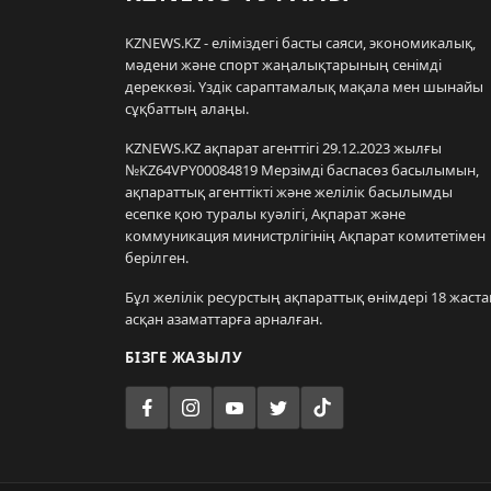
KZNEWS.KZ - еліміздегі басты саяси, экономикалық,
мәдени және спорт жаңалықтарының сенімді
дереккөзі. Үздік сараптамалық мақала мен шынайы
сұқбаттың алаңы.
KZNEWS.KZ ақпарат агенттігі 29.12.2023 жылғы
№KZ64VPY00084819 Мерзімді баспасөз басылымын,
ақпараттық агенттікті және желілік басылымды
есепке қою туралы куәлігі, Ақпарат және
коммуникация министрлігінің Ақпарат комитетімен
берілген.
Бұл желілік ресурстың ақпараттық өнімдері 18 жаста
асқан азаматтарға арналған.
БІЗГЕ ЖАЗЫЛУ