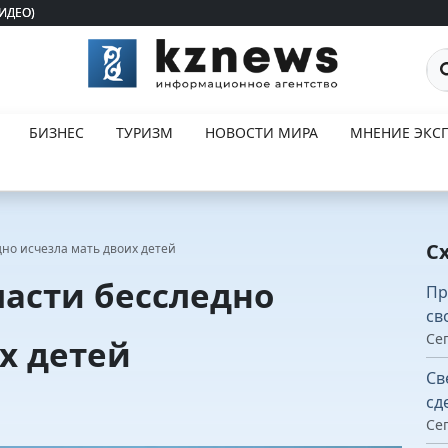
ВИДЕО)
ВИДЕО)
По
БИЗНЕС
ТУРИЗМ
НОВОСТИ МИРА
МНЕНИЕ ЭКСП
С
но исчезла мать двоих детей
асти бесследно
Пр
св
Сег
х детей
Св
сд
Сег