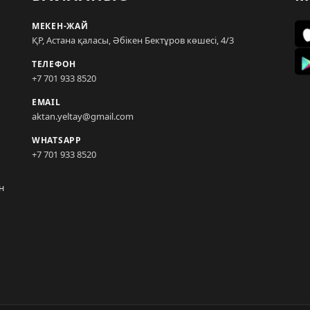
МЕКЕН-ЖАЙ
ҚР, Астана қаласы, Әбікен Бектұров көшесі, 4/3
ТЕЛЕФОН
+7 701 933 8520
EMAIL
aktan.yeltay@gmail.com
WHATSAPP
+7 701 933 8520
н