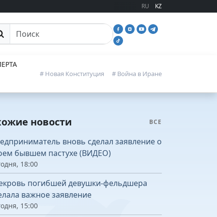
RU
KZ
иск
ЕРТА
# Новая Конституция
# Война в Иране
хожие новости
ВСЕ
едприниматель вновь сделал заявление о
оем бывшем пастухе (ВИДЕО)
одня, 18:00
екровь погибшей девушки-фельдшера
елала важное заявление
одня, 15:00