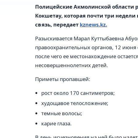
Полицейские Акмолинской области 
Кокшетау, которая почти три недели 
связь, передает
kznews.kz.
Разыскивается Марал Куттыбаевна Абуо
правоохранительных органов, 12 июня 
после чего ее местонахождение остает
несовершеннолетних детей.
Приметы пропавшей:
рост около 170 сантиметров;
худощавое телосложение;
темные волосы;
карие глаза.
В день исчезновения на ней было надет