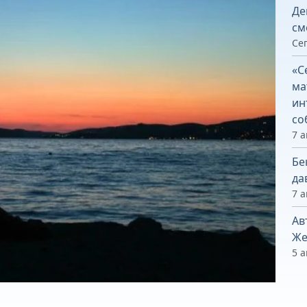
Де
см
Сег
«С
ма
ин
со
7 а
Бе
да
7 а
Ав
Же
5 а