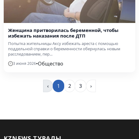
Женщина притворилась беременной, чтобы
избежать наказания после ДТП
Попытка жительницы Аксу избежать ареста с помощью
поддельной справки о беременности обернулась новым
расследованием, пер...
•
Общество
3 июня 2026
‹
1
2
3
›
KZNEWS ТУРАЛЫ