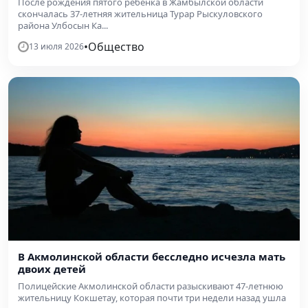
После рождения пятого ребенка в Жамбылской области
скончалась 37-летняя жительница Турар Рыскуловского
района Улбосын Ка...
•
Общество
13 июля 2026
В Акмолинской области бесследно исчезла мать
двоих детей
Полицейские Акмолинской области разыскивают 47-летнюю
жительницу Кокшетау, которая почти три недели назад ушла