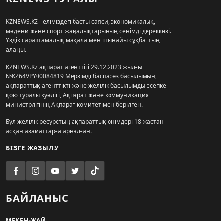
KZNEWS.KZ - еліміздегі басты саяси, экономикалық,
мәдени және спорт жаңалықтарының сенімді дереккөзі.
Үздік сараптамалық мақала мен шынайы сұқбаттың
алаңы.
KZNEWS.KZ ақпарат агенттігі 29.12.2023 жылғы
№KZ64VPY00084819 Мерзімді баспасөз басылымын,
ақпараттық агенттікті және желілік басылымды есепке
қою туралы куәлігі, Ақпарат және коммуникация
министрлігінің Ақпарат комитетімен берілген.
Бұл желілік ресурстың ақпараттық өнімдері 18 жастан
асқан азаматтарға арналған.
БІЗГЕ ЖАЗЫЛУ
БАЙЛАНЫС
МЕКЕН-ЖАЙ