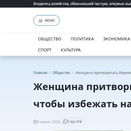
Владелец хозяйства, обвинивший пастуха, впервые вы
Владелец хозяйства, обвинивший пастуха, впервые вы
МЕНЮ
ОБЩЕСТВО
ПОЛИТИКА
ЭКОНОМИКА
СПОРТ
КУЛЬТУРА
Главная
/
Общество
/
Женщина притворилась береме
Женщина притвори
чтобы избежать н
3 июня, 2026
Copy link