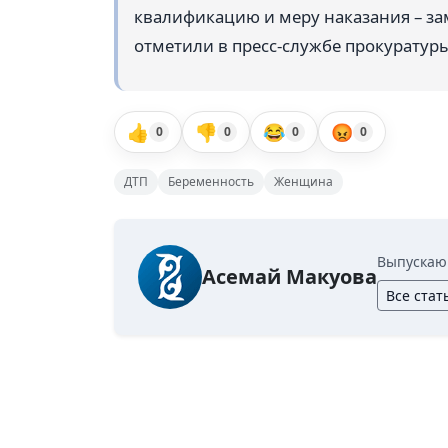
квалификацию и меру наказания – за
отметили в пресс-службе прокуратур
👍
👎
😂
😡
0
0
0
0
ДТП
Беременность
Женщина
Выпускаю
Асемай Макуова
Все стат