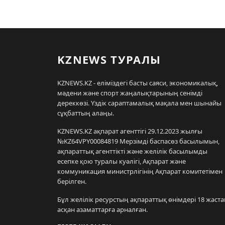
KZNEWS ТУРАЛЫ
KZNEWS.KZ - еліміздегі басты саяси, экономикалық,
мәдени және спорт жаңалықтарының сенімді
дереккөзі. Үздік сараптамалық мақала мен шынайы
сұқбаттың алаңы.
KZNEWS.KZ ақпарат агенттігі 29.12.2023 жылғы
№KZ64VPY00084819 Мерзімді баспасөз басылымын,
ақпараттық агенттікті және желілік басылымды
есепке қою туралы куәлігі, Ақпарат және
коммуникация министрлігінің Ақпарат комитетімен
берілген.
Бұл желілік ресурстың ақпараттық өнімдері 18 жаста
асқан азаматтарға арналған.