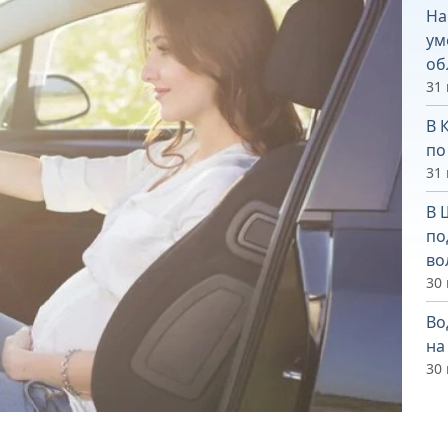
На
ум
об
31
В 
по
31
В 
по
во
30
Во
на
30