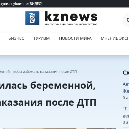
ступил публично (ВИДЕО)
ступил публично (ВИДЕО)
По
БИЗНЕС
ТУРИЗМ
НОВОСТИ МИРА
МНЕНИЕ ЭКСП
С
нной, чтобы избежать наказания после ДТП
лась беременной,
Ав
Же
5 а
аказания после ДТП
"Я
де
3 а