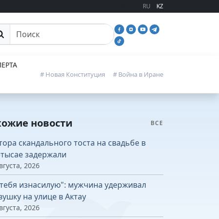
RU
KZ
иск
ЕРТА
# Новая Конституция
# Война в Иране
хожие новости
ВСЕ
тора скандального тоста на свадьбе в
тысае задержали
вгуста, 2026
 тебя изнасилую": мужчина удерживал
вушку на улице в Актау
вгуста, 2026