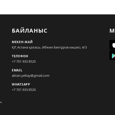
БАЙЛАНЫС
М
МЕКЕН-ЖАЙ
ҚР, Астана қаласы, Әбікен Бектұров көшесі, 4/3
ТЕЛЕФОН
+7 701 933 8520
EMAIL
aktan.yeltay@gmail.com
WHATSAPP
+7 701 933 8520
н