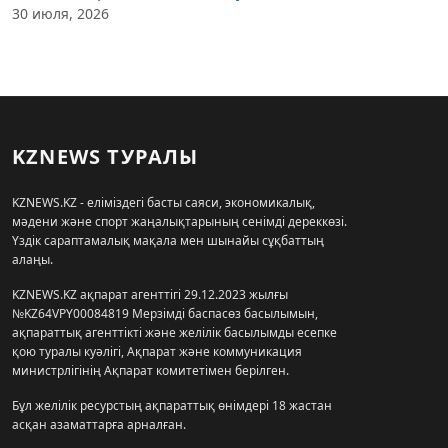
30 июля, 2026
KZNEWS ТУРАЛЫ
KZNEWS.KZ - еліміздегі басты саяси, экономикалық,
мәдени және спорт жаңалықтарының сенімді дереккөзі.
Үздік сараптамалық мақала мен шынайы сұқбаттың
алаңы.
KZNEWS.KZ ақпарат агенттігі 29.12.2023 жылғы
№KZ64VPY00084819 Мерзімді баспасөз басылымын,
ақпараттық агенттікті және желілік басылымды есепке
қою туралы куәлігі, Ақпарат және коммуникация
министрлігінің Ақпарат комитетімен берілген.
Бұл желілік ресурстың ақпараттық өнімдері 18 жастан
асқан азаматтарға арналған.