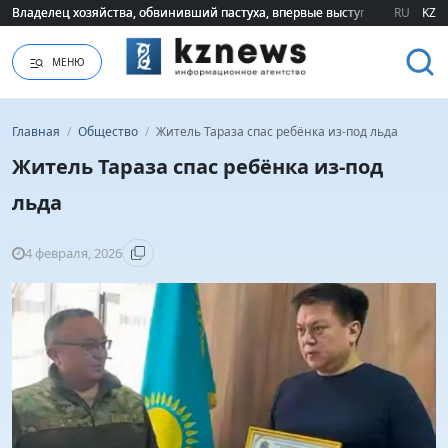
Владелец хозяйства, обвинивший пастуха, впервые выступил публично 
Владелец хозяйства, обвинивший пастуха, впервые выступил публично 
RU
KZ
МЕНЮ
Главная
/
Общество
/
Житель Тараза спас ребёнка из-под льда
Житель Тараза спас ребёнка из-под
льда
4 февраля, 2026