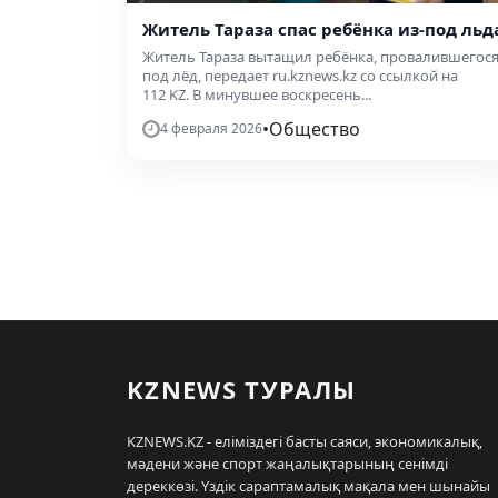
Житель Тараза спас ребёнка из-под льд
Житель Тараза вытащил ребёнка, провалившегос
под лёд, передает ru.kznews.kz со ссылкой на
112 KZ. В минувшее воскресень...
•
Общество
4 февраля 2026
KZNEWS ТУРАЛЫ
KZNEWS.KZ - еліміздегі басты саяси, экономикалық,
мәдени және спорт жаңалықтарының сенімді
дереккөзі. Үздік сараптамалық мақала мен шынайы