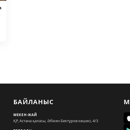
а
я
БАЙЛАНЫС
М
МЕКЕН-ЖАЙ
ҚР, Астана қаласы, Әбікен Бектұров көшесі, 4/3