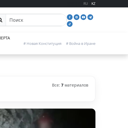
RU
KZ
иск
ЕРТА
# Новая Конституция
# Война в Иране
Все:
7
материалов