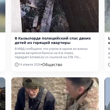
В Кызылорде полицейский спас двоих
детей из горящей квартиры
В МВД сообщили, что утром в одном из жилых
В
домов загорелся балкон на 4-м этаже,
д
передает kznews.kz со ссылкой на ZTB. По...
ш
•
Общество
14 апреля 2026