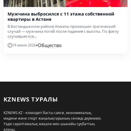
Мужчина выбросился с 11 этажа собственной
квартиры в Астане
В Бостандыкском районе Алматы произошел трагический
случай — мужчина погиб после падения с высоты. По факту
случившегося...
•
Общество
19 июня 2026
KZNEWS ТУРАЛЫ
KZNEWS.KZ - еліміздегі басты саяси, экономикалық,
мәдени және спорт жаңалықтарының сенімді дереккөзі.
Үздік сараптамалық мақала мен шынайы сұқбаттың
алаңы.