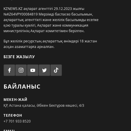
KZNEWS.KZ ақпарат агенттігі 29.12.2023 жылғы
№KZ64VPY00084819 Мерзімді баспасөз басылымын,
ақпараттық агенттікті және желілік басылымды есепке
қою туралы куәлігі, Ақпарат және коммуникация
министрлігінің Ақпарат комитетімен берілген.
Бұл желілік ресурстың ақпараттық өнімдері 18 жастан
асқан азаматтарға арналған.
БІЗГЕ ЖАЗЫЛУ
БАЙЛАНЫС
МЕКЕН-ЖАЙ
ҚР, Астана қаласы, Әбікен Бектұров көшесі, 4/3
ТЕЛЕФОН
+7 701 933 8520